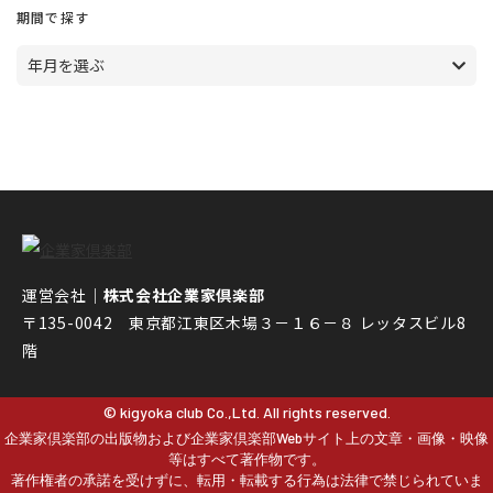
期間で探す
年月を選ぶ
運営会社｜
株式会社企業家倶楽部
〒135-0042 東京都江東区木場３－１６－８ レッタスビル8
階
© kigyoka club Co.,Ltd. All rights reserved.
企業家倶楽部の出版物および企業家倶楽部Webサイト上の文章・画像・映像
等はすべて著作物です。
著作権者の承諾を受けずに、転用・転載する行為は法律で禁じられていま