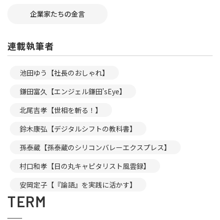
企業家たちの金言
連載執筆者
池田ゆう【社長のおしゃれ】
鎌田富久【エンジェル鎌田’sEye】
北尾吉孝【世相を斬る！】
鈴木康弘【デジタルシフトの教科書】
孫泰蔵【孫泰蔵のシリコンバレーエクスプレス】
村口和孝【日の丸キャピタリスト風雲録】
安岡定子【『論語』を実践に活かす】
TERM