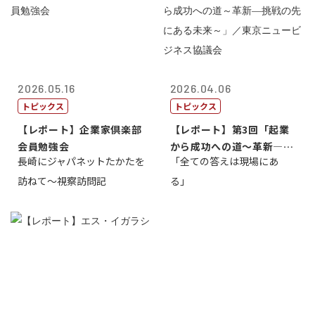
2026.05.16
2026.04.06
トピックス
トピックス
【レポート】企業家倶楽部
【レポート】第3回「起業
会員勉強会
から成功への道～革新―挑
長崎にジャパネットたかたを
「全ての答えは現場にあ
戦の先にある...
訪ねて～視察訪問記
る」