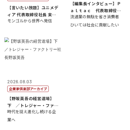
【編集長インタビュー】Ｐ
【言いたい放題】ユニメデ
ａｌｔａｃ 代表取締役会
ィア 代表取締役社長 末田
流通業の無駄を省き消費者
長三木田國夫
モンゴルから世界へ発信
真
ひいては社会に貢献したい
2026.08.03
企業家倶楽部アーカイブ
【野坂英吾の経営道場】
下 ／トレジャー・ファク
時代を捉え進化し続ける企
トリー社長野坂...
業へ