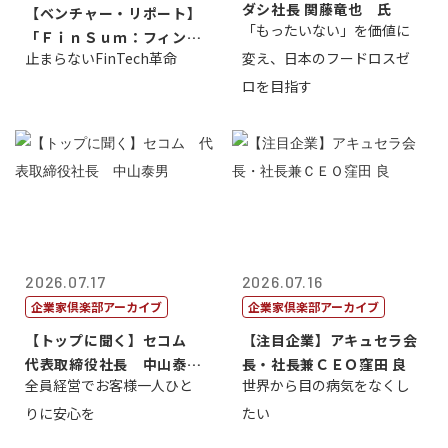
ダシ社長 関藤竜也 氏
【ベンチャー・リポート】
「もったいない」を価値に
「ＦｉｎＳｕｍ：フィンテ
止まらないFinTech革命
変え、日本のフードロスゼ
ック・サミッ...
ロを目指す
2026.07.17
2026.07.16
企業家倶楽部アーカイブ
企業家倶楽部アーカイブ
【トップに聞く】セコム
【注目企業】アキュセラ会
代表取締役社長 中山泰
長・社長兼ＣＥＯ窪田 良
全員経営でお客様一人ひと
世界から目の病気をなくし
男
りに安心を
たい