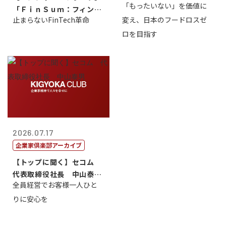
「もったいない」を価値に
「ＦｉｎＳｕｍ：フィンテ
止まらないFinTech革命
変え、日本のフードロスゼ
ック・サミッ...
ロを目指す
2026.07.17
企業家倶楽部アーカイブ
【トップに聞く】セコム
代表取締役社長 中山泰
全員経営でお客様一人ひと
男
りに安心を