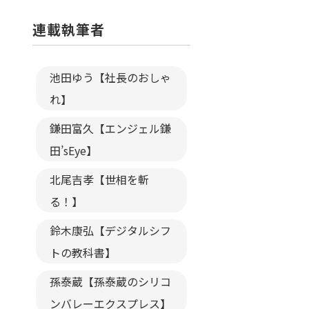
連載執筆者
池田ゆう【社長のおしゃ
れ】
鎌田富久【エンジェル鎌
田’sEye】
北尾吉孝【世相を斬
る！】
鈴木康弘【デジタルシフ
トの教科書】
孫泰蔵【孫泰蔵のシリコ
ンバレーエクスプレス】