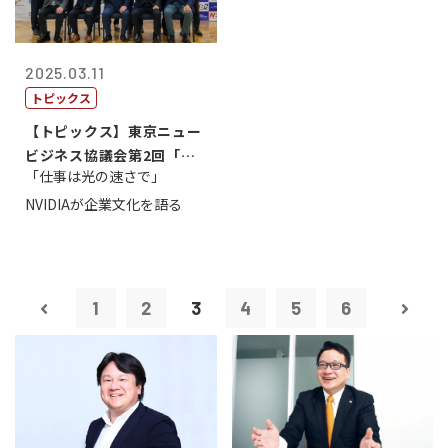
2025.03.11
トピックス
【トピックス】東京ニュー
ビジネス協議会第2回「起
「仕事は光の速さで」
業から成功へ...
NVIDIAが企業文化を語る
1
2
3
4
5
6