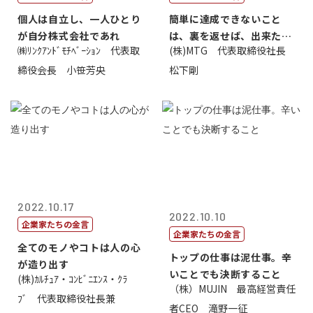
個人は自立し、一人ひとり
簡単に達成できないこと
が自分株式会社であれ
は、裏を返せば、出来たら
㈱ﾘﾝｸｱﾝﾄﾞﾓﾁﾍﾞｰｼｮﾝ 代表取
(株)MTG 代表取締役社長
価値があるとい...
締役会長 小笹芳央
松下剛
2022.10.17
2022.10.10
企業家たちの金言
企業家たちの金言
全てのモノやコトは人の心
トップの仕事は泥仕事。辛
が造り出す
いことでも決断すること
(株)ｶﾙﾁｭｱ・ｺﾝﾋﾞﾆｴﾝｽ・ｸﾗ
（株）MUJIN 最高経営責任
ﾌﾞ 代表取締役社長兼
者CEO 滝野一征