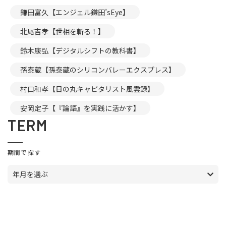
鎌田富久【エンジェル鎌田’sEye】
北尾吉孝【世相を斬る！】
鈴木康弘【デジタルシフトの教科書】
孫泰蔵【孫泰蔵のシリコンバレーエクスプレス】
村口和孝【日の丸キャピタリスト風雲録】
安岡定子【『論語』を実践に活かす】
TERM
期間で探す
年月を選ぶ