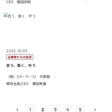
CEO 増田宗昭
2022.10.03
企業家たちの金言
思う、動く、叶う
（株）ｴｲﾁ・ｱｲ・ｴｽ 代表取
締役会長/CEO 澤田秀雄
1
2
3
4
5