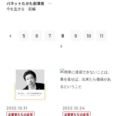
パネットたかた創業者 髙
今を生きる 前編
田 明氏
5
6
7
8
9
10
11
2022.10.31
2022.10.24
企業家たちの金言
企業家たちの金言