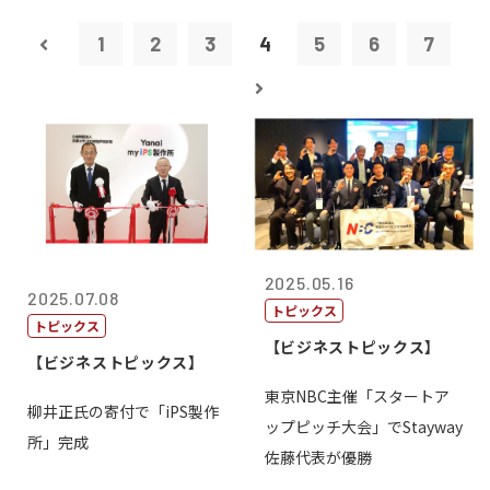
1
2
3
4
5
6
7
2025.05.16
2025.07.08
トピックス
トピックス
【ビジネストピックス】
【ビジネストピックス】
東京NBC主催「スタートア
柳井正氏の寄付で「iPS製作
ップピッチ大会」でStayway
所」完成
佐藤代表が優勝