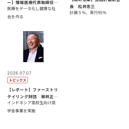
ー】情報医療代表取締役
長 松井忠三
医療をデータ化し健康な社
原 聖吾
計画５％、実行95％
会を作る
2026.07.07
トピックス
【レポート】ファーストリ
テイリング財団 柳井正
インドネシア高校生向け奨
理事長
学金事業を実施