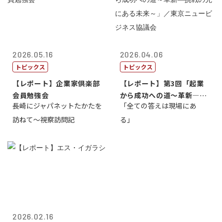
2026.05.16
2026.04.06
トピックス
トピックス
【レポート】企業家倶楽部
【レポート】第3回「起業
会員勉強会
から成功への道～革新―挑
長崎にジャパネットたかたを
「全ての答えは現場にあ
戦の先にある...
訪ねて～視察訪問記
る」
2026.02.16