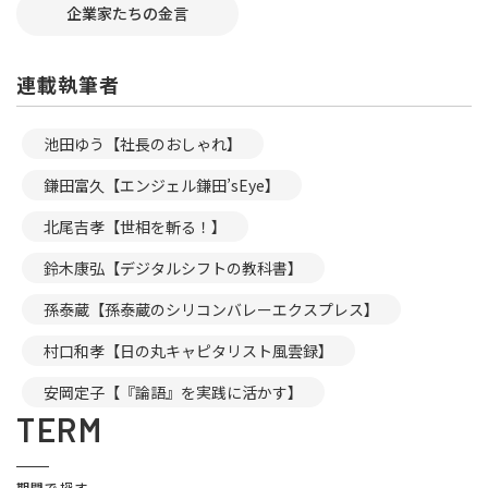
企業家たちの金言
連載執筆者
池田ゆう【社長のおしゃれ】
鎌田富久【エンジェル鎌田’sEye】
北尾吉孝【世相を斬る！】
鈴木康弘【デジタルシフトの教科書】
孫泰蔵【孫泰蔵のシリコンバレーエクスプレス】
村口和孝【日の丸キャピタリスト風雲録】
安岡定子【『論語』を実践に活かす】
TERM
期間で探す