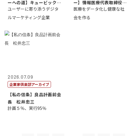
ーへの道】キュービック代
ー】情報医療代表取締役
ユーザーに寄り添うデジタ
医療をデータ化し健康な社
表取締役CE...
原 聖吾
ルマーケティング企業
会を作る
2026.07.09
企業家倶楽部アーカイブ
【私の信条】良品計画前会
長 松井忠三
計画５％、実行95％