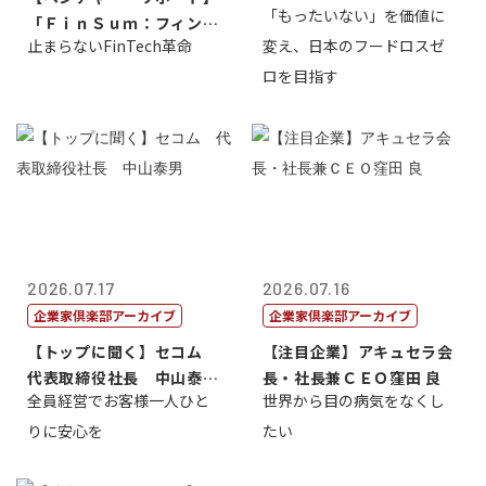
「もったいない」を価値に
「ＦｉｎＳｕｍ：フィンテ
止まらないFinTech革命
変え、日本のフードロスゼ
ック・サミッ...
ロを目指す
2026.07.17
2026.07.16
企業家倶楽部アーカイブ
企業家倶楽部アーカイブ
【トップに聞く】セコム
【注目企業】アキュセラ会
代表取締役社長 中山泰
長・社長兼ＣＥＯ窪田 良
全員経営でお客様一人ひと
世界から目の病気をなくし
男
りに安心を
たい