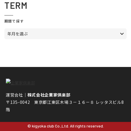
TERM
期間で探す
年月を選ぶ
運営会社｜
株式会社企業家倶楽部
〒135-0042 東京都江東区木場３－１６－８ レッタスビル8
階
© kigyoka club Co.,Ltd. All rights reserved.