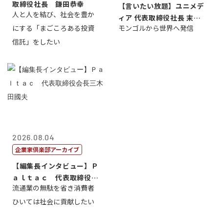
取締役社長 鎌田恭幸
【言いたい放題】ユニメデ
人と人を結び、社会を豊か
ィア 代表取締役社長 末田
にする「まごころある投資
モンゴルから世界へ発信
真
信託」をしたい
2026.08.04
企業家倶楽部アーカイブ
【編集長インタビュー】Ｐ
ａｌｔａｃ 代表取締役会
流通業の無駄を省き消費者
長三木田國夫
ひいては社会に貢献したい