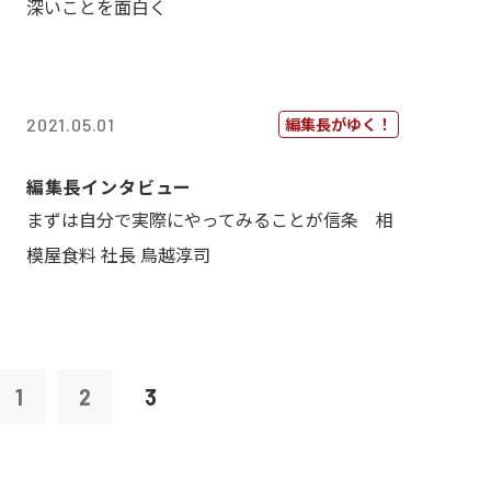
深いことを面白く
編集長がゆく！
2021.05.01
編集長インタビュー
まずは自分で実際にやってみることが信条 相
模屋食料 社長 鳥越淳司
1
2
3