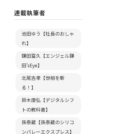
連載執筆者
池田ゆう【社長のおしゃ
れ】
鎌田富久【エンジェル鎌
田’sEye】
北尾吉孝【世相を斬
る！】
鈴木康弘【デジタルシフ
トの教科書】
孫泰蔵【孫泰蔵のシリコ
ンバレーエクスプレス】