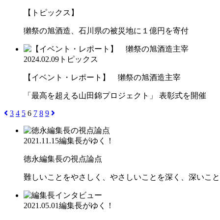
【トピックス】
獺祭の旭酒造、石川県の被災地に１億円を寄付
2024.02.09
トピックス
【イベント・レポート】 獺祭の旭酒造主宰
「最高を超える山田錦プロジェクト」 表彰式を開催
3
4
5
6
7
8
9
2021.11.15
編集長がゆく！
徳永編集長の視点論点
難しいことをやさしく、やさしいことを深く、深いこと
2021.05.01
編集長がゆく！