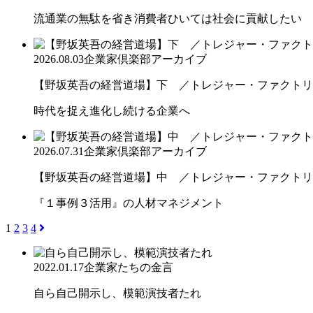
流通業の無駄を省き消費者ひいては社会に貢献したい
2026.08.03
企業家倶楽部アーカイブ
【野坂英吾の経営道場】下 ／トレジャー・ファクトリー
時代を捉え進化し続ける企業へ
2026.07.31
企業家倶楽部アーカイブ
【野坂英吾の経営道場】中 ／トレジャー・ファクトリー
『１事例３活用』の人材マネジメント
1
2
3
4
2022.01.17
企業家たちの金言
自ら自己開示し、模範演技者たれ