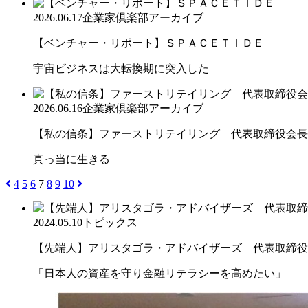
2026.06.17
企業家倶楽部アーカイブ
【ベンチャー・リポート】ＳＰＡＣＥＴＩＤＥ
宇宙ビジネスは大転換期に突入した
2026.06.16
企業家倶楽部アーカイブ
【私の信条】ファーストリテイリング 代表取締役会長兼
真っ当に生きる
4
5
6
7
8
9
10
2024.05.10
トピックス
【先端人】アリスタゴラ・アドバイザーズ 代表取締役会長
「日本人の資産を守り金融リテラシーを高めたい」