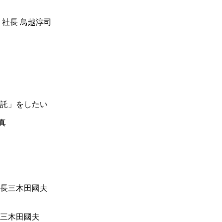
 社長 鳥越淳司
託」をしたい
三木田國夫