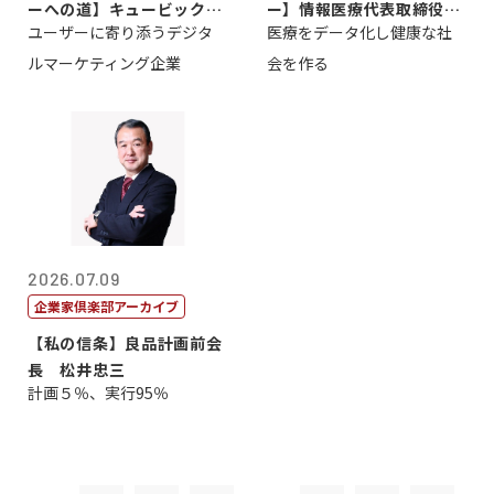
ーへの道】キュービック代
ー】情報医療代表取締役
ユーザーに寄り添うデジタ
医療をデータ化し健康な社
表取締役CE...
原 聖吾
ルマーケティング企業
会を作る
2026.07.09
企業家倶楽部アーカイブ
【私の信条】良品計画前会
長 松井忠三
計画５％、実行95％