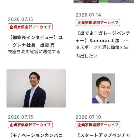
2026.07.14
2026.07.15
企業家倶楽部アーカイブ
企業家倶楽部アーカイブ
【出でよ！ガレージベンチ
【編集長インタビュー】ユ
ャー】Samurai 工房 代
ーグレナ社長 出雲 充
ｅスポーツを通し価値を生
表取締...
視座を高め経営に邁進する
み出したい
2026.07.13
2026.07.10
企業家倶楽部アーカイブ
企業家倶楽部アーカイブ
【モチベーションカンパニ
【スタートアップベンチャ