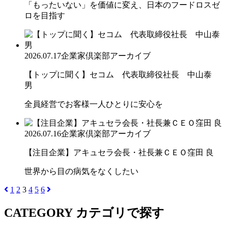
「もったいない」を価値に変え、日本のフードロスゼ
ロを目指す
2026.07.17
企業家倶楽部アーカイブ
【トップに聞く】セコム 代表取締役社長 中山泰
男
全員経営でお客様一人ひとりに安心を
2026.07.16
企業家倶楽部アーカイブ
【注目企業】アキュセラ会長・社長兼ＣＥＯ窪田 良
世界から目の病気をなくしたい
1
2
3
4
5
6
CATEGORY
カテゴリで探す