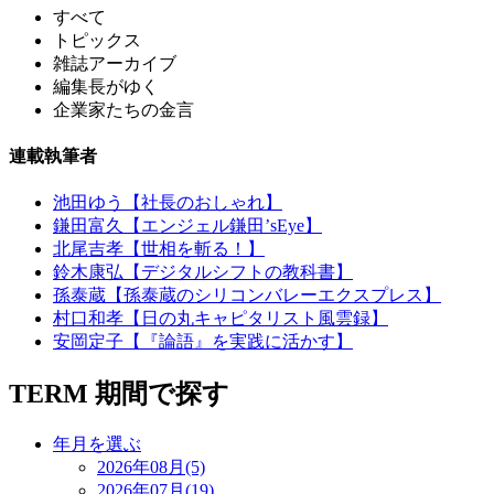
すべて
トピックス
雑誌アーカイブ
編集長がゆく
企業家たちの金言
連載執筆者
池田ゆう【社長のおしゃれ】
鎌田富久【エンジェル鎌田’sEye】
北尾吉孝【世相を斬る！】
鈴木康弘【デジタルシフトの教科書】
孫泰蔵【孫泰蔵のシリコンバレーエクスプレス】
村口和孝【日の丸キャピタリスト風雲録】
安岡定子【『論語』を実践に活かす】
TERM
期間で探す
年月を選ぶ
2026年08月(5)
2026年07月(19)