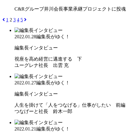
C&Rグループ井川会長事業承継プロジェクトに投魂
1
2
3
4
5
2022.01.28
編集長がゆく！
編集長インタビュー
視座を高め経営に邁進する 下
ユーグレナ社長 出雲 充
2022.01.27
編集長がゆく！
編集長インタビュー
人生を掛けて「人をつなげる」仕事がしたい 前編
つなげーと社長 鈴木一郎
2022.01.21
編集長がゆく！