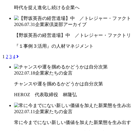
時代を捉え進化し続ける企業へ
2026.07.31
企業家倶楽部アーカイブ
【野坂英吾の経営道場】中 ／トレジャー・ファクトリー
『１事例３活用』の人材マネジメント
1
2
3
4
2022.07.18
企業家たちの金言
チャンスや運を掴めるかどうかは自分次第
HEROZ 代表取締役 林隆弘
2022.07.11
企業家たちの金言
常に今までにない新しい価値を加えた新業態を生み出す