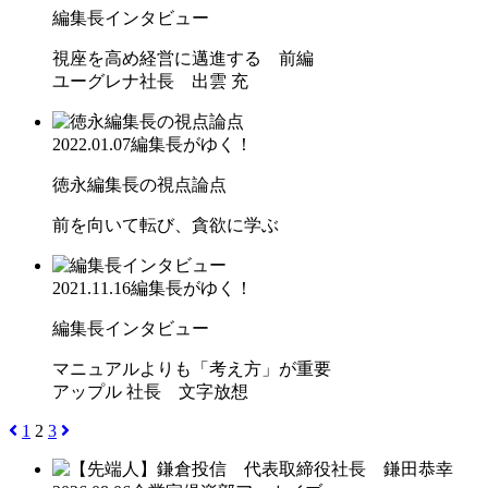
編集長インタビュー
視座を高め経営に邁進する 前編
ユーグレナ社長 出雲 充
2022.01.07
編集長がゆく！
徳永編集長の視点論点
前を向いて転び、貪欲に学ぶ
2021.11.16
編集長がゆく！
編集長インタビュー
マニュアルよりも「考え方」が重要
アップル 社長 文字放想
1
2
3