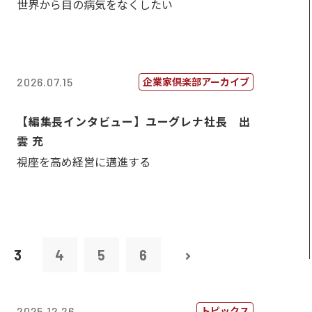
世界から目の病気をなくしたい
企業家倶楽部アーカイブ
2026.07.15
【編集長インタビュー】ユーグレナ社長 出
雲 充
視座を高め経営に邁進する
3
4
5
6
トピックス
2025.12.26