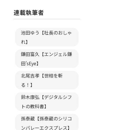
連載執筆者
池田ゆう【社長のおしゃ
れ】
鎌田富久【エンジェル鎌
田’sEye】
北尾吉孝【世相を斬
る！】
鈴木康弘【デジタルシフ
トの教科書】
孫泰蔵【孫泰蔵のシリコ
ンバレーエクスプレス】