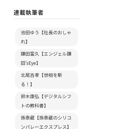
連載執筆者
池田ゆう【社長のおしゃ
れ】
鎌田富久【エンジェル鎌
田’sEye】
北尾吉孝【世相を斬
る！】
鈴木康弘【デジタルシフ
トの教科書】
孫泰蔵【孫泰蔵のシリコ
ンバレーエクスプレス】