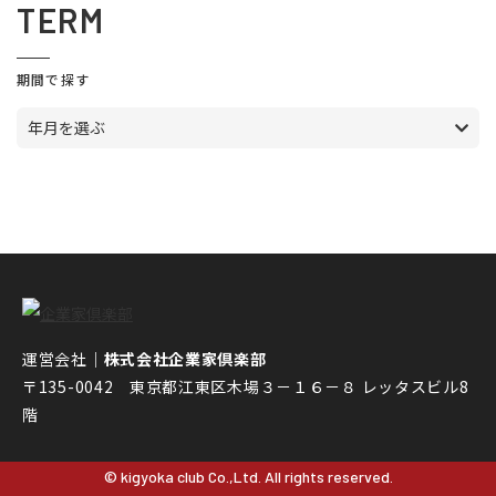
TERM
期間で探す
年月を選ぶ
運営会社｜
株式会社企業家倶楽部
〒135-0042 東京都江東区木場３－１６－８ レッタスビル8
階
© kigyoka club Co.,Ltd. All rights reserved.