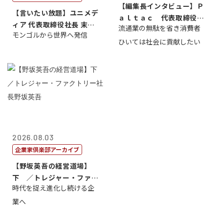
【編集長インタビュー】Ｐ
【言いたい放題】ユニメデ
ａｌｔａｃ 代表取締役会
ィア 代表取締役社長 末田
流通業の無駄を省き消費者
長三木田國夫
モンゴルから世界へ発信
真
ひいては社会に貢献したい
2026.08.03
企業家倶楽部アーカイブ
【野坂英吾の経営道場】
下 ／トレジャー・ファク
時代を捉え進化し続ける企
トリー社長野坂...
業へ