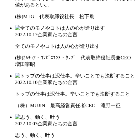
値があるとい...
(株)MTG 代表取締役社長 松下剛
2022.10.17
企業家たちの金言
全てのモノやコトは人の心が造り出す
(株)ｶﾙﾁｭｱ・ｺﾝﾋﾞﾆｴﾝｽ・ｸﾗﾌﾞ 代表取締役社長兼CEO
増田宗昭
2022.10.10
企業家たちの金言
トップの仕事は泥仕事。辛いことでも決断すること
（株）MUJIN 最高経営責任者CEO 滝野一征
2022.10.03
企業家たちの金言
思う、動く、叶う