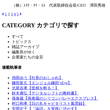
（株）ｴｲﾁ・ｱｲ・ｴｽ 代表取締役会長/CEO 澤田秀雄
1
2
3
4
5
CATEGORY
カテゴリで探す
すべて
トピックス
雑誌アーカイブ
編集長がゆく
企業家たちの金言
連載執筆者
池田ゆう【社長のおしゃれ】
鎌田富久【エンジェル鎌田’sEye】
北尾吉孝【世相を斬る！】
鈴木康弘【デジタルシフトの教科書】
孫泰蔵【孫泰蔵のシリコンバレーエクスプレス】
村口和孝【日の丸キャピタリスト風雲録】
安岡定子【『論語』を実践に活かす】