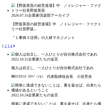
2026.07.31
企業家倶楽部アーカイブ
【野坂英吾の経営道場】中 ／トレジャー・ファクト
リー社長野坂...
『１事例３活用』の人材マネジメント
1
2
3
4
2022.10.31
企業家たちの金言
個人は自立し、一人ひとりが自分株式会社であれ
㈱ﾘﾝｸｱﾝﾄﾞﾓﾁﾍﾞｰｼｮﾝ 代表取締役会長 小笹芳央
2022.10.24
企業家たちの金言
簡単に達成できないことは、裏を返せば、出来たら価