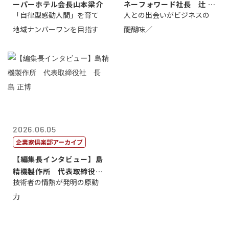
ーパーホテル会長山本梁介
ネーフォワード社長 辻 庸
「自律型感動人間」を育て
人との出会いがビジネスの
介
地域ナンバーワンを目指す
醍醐味／
2026.06.05
企業家倶楽部アーカイブ
【編集長インタビュー】島
精機製作所 代表取締役
技術者の情熱が発明の原動
社 長 島 正...
力