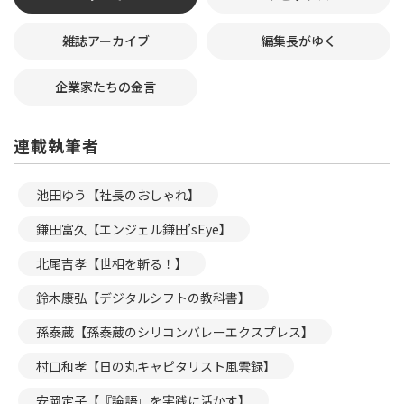
雑誌アーカイブ
編集長がゆく
企業家たちの金言
連載執筆者
池田ゆう【社長のおしゃれ】
鎌田富久【エンジェル鎌田’sEye】
北尾吉孝【世相を斬る！】
鈴木康弘【デジタルシフトの教科書】
孫泰蔵【孫泰蔵のシリコンバレーエクスプレス】
村口和孝【日の丸キャピタリスト風雲録】
安岡定子【『論語』を実践に活かす】