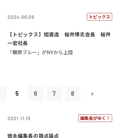
トピックス
2024.06.09
【トピックス】旭酒造 桜井博志会長 桜井
一宏社長
「獺祭ブルー」がNYから上陸
4
5
6
7
8
編集長がゆく！
2021.11.15
徳永編集長の視点論点