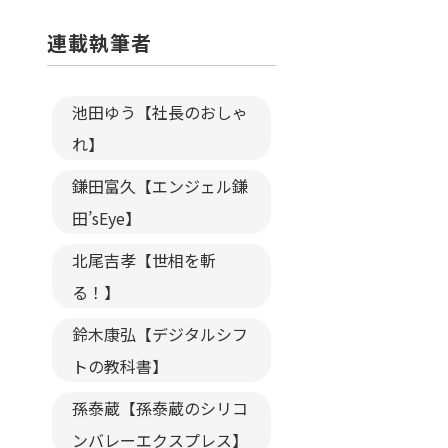
連載執筆者
池田ゆう【社長のおしゃ
れ】
鎌田富久【エンジェル鎌
田’sEye】
北尾吉孝【世相を斬
る！】
鈴木康弘【デジタルシフ
トの教科書】
孫泰蔵【孫泰蔵のシリコ
ンバレーエクスプレス】