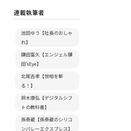
連載執筆者
池田ゆう【社長のおしゃ
れ】
鎌田富久【エンジェル鎌
田’sEye】
北尾吉孝【世相を斬
る！】
鈴木康弘【デジタルシフ
トの教科書】
孫泰蔵【孫泰蔵のシリコ
ンバレーエクスプレス】