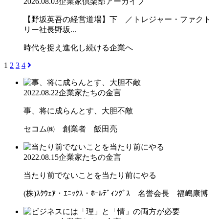
2026.08.03
企業家倶楽部アーカイブ
【野坂英吾の経営道場】下 ／トレジャー・ファクト
リー社長野坂...
時代を捉え進化し続ける企業へ
1
2
3
4
2022.08.22
企業家たちの金言
事、将に成らんとす、大胆不敵
セコム㈱ 創業者 飯田亮
2022.08.15
企業家たちの金言
当たり前でないことを当たり前にやる
(株)ｽｸｳｪｱ・ｴﾆｯｸｽ・ﾎｰﾙﾃﾞｨﾝｸﾞｽ 名誉会長 福嶋康博