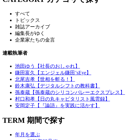
すべて
トピックス
雑誌アーカイブ
編集長がゆく
企業家たちの金言
連載執筆者
池田ゆう【社長のおしゃれ】
鎌田富久【エンジェル鎌田’sEye】
北尾吉孝【世相を斬る！】
鈴木康弘【デジタルシフトの教科書】
孫泰蔵【孫泰蔵のシリコンバレーエクスプレス】
村口和孝【日の丸キャピタリスト風雲録】
安岡定子【『論語』を実践に活かす】
TERM
期間で探す
年月を選ぶ