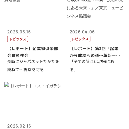
2026.05.16
2026.04.06
トピックス
トピックス
【レポート】企業家倶楽部
【レポート】第3回「起業
会員勉強会
から成功への道～革新―挑
長崎にジャパネットたかたを
「全ての答えは現場にあ
戦の先にある...
訪ねて～視察訪問記
る」
2026.02.16