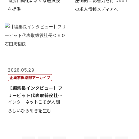
物流自動化に新たな選択肢
圧倒的に影響力を持つNo１
一 氏
を提供
の求人情報メディアへ
2026.05.29
企業家倶楽部アーカイブ
【編集長インタビュー】フ
リービット代表取締役社長
インターネットこそが人間
ＣＥＯ 石田...
らしいひらめきを生む