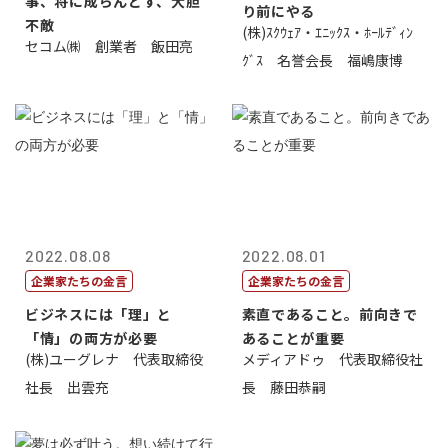
事、将に成らんとす、大胆
り前にやる
不敵
(株)ｽｸｳｪｱ・ｴﾆｯｸｽ・ﾎｰﾙﾃﾞｨﾝ
セコム㈱ 創業者 飯田亮
ｸﾞｽ 名誉会長 福嶋康博
2022.08.08
2022.08.01
企業家たちの金言
企業家たちの金言
ビジネスには「理」と
素直であること。前向きで
「情」の両方が必要
あることが重要
(株)ユーグレナ 代表取締役
メディアドゥ 代表取締役社
社長 出雲充
長 藤田恭嗣