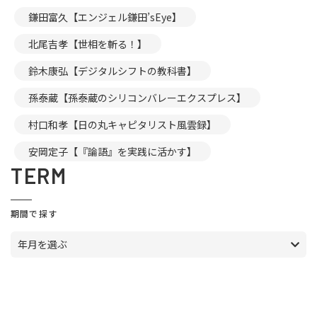
鎌田富久【エンジェル鎌田’sEye】
北尾吉孝【世相を斬る！】
鈴木康弘【デジタルシフトの教科書】
孫泰蔵【孫泰蔵のシリコンバレーエクスプレス】
村口和孝【日の丸キャピタリスト風雲録】
安岡定子【『論語』を実践に活かす】
TERM
期間で探す
年月を選ぶ