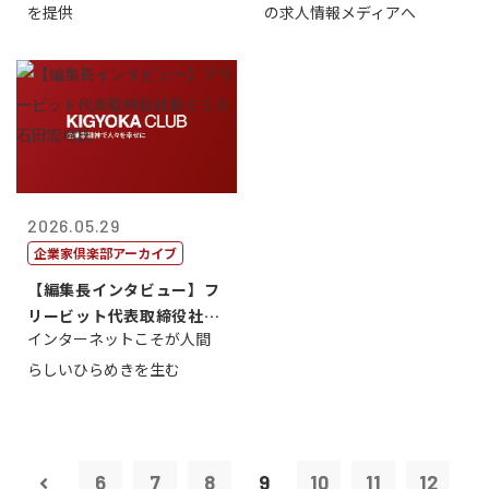
を提供
の求人情報メディアへ
2026.05.29
企業家倶楽部アーカイブ
【編集長インタビュー】フ
リービット代表取締役社長
インターネットこそが人間
ＣＥＯ 石田...
らしいひらめきを生む
6
7
8
9
10
11
12