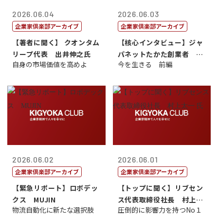
2026.06.04
2026.06.03
企業家倶楽部アーカイブ
企業家倶楽部アーカイブ
【著者に聞く】 クオンタム
【核心インタビュー】ジャ
リープ代表 出井伸之氏
パネットたかた創業者 髙
自身の市場価値を高めよ
今を生きる 前編
田 明氏
2026.06.02
2026.06.01
企業家倶楽部アーカイブ
企業家倶楽部アーカイブ
【緊急リポート】ロボデッ
【トップに聞く】リブセン
クス MUJIN
ス代表取締役社長 村上太
物流自動化に新たな選択肢
圧倒的に影響力を持つNo１
一 氏