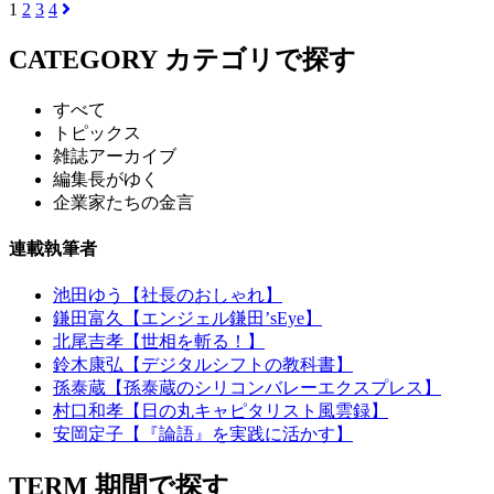
1
2
3
4
CATEGORY
カテゴリで探す
すべて
トピックス
雑誌アーカイブ
編集長がゆく
企業家たちの金言
連載執筆者
池田ゆう【社長のおしゃれ】
鎌田富久【エンジェル鎌田’sEye】
北尾吉孝【世相を斬る！】
鈴木康弘【デジタルシフトの教科書】
孫泰蔵【孫泰蔵のシリコンバレーエクスプレス】
村口和孝【日の丸キャピタリスト風雲録】
安岡定子【『論語』を実践に活かす】
TERM
期間で探す