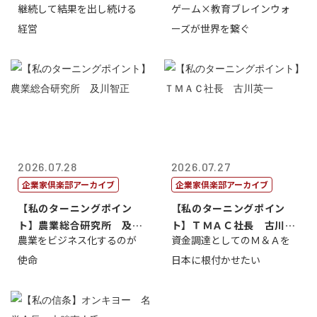
継続して結果を出し続ける
ゲーム×教育ブレインウォ
トリー社長野坂...
取締役社長 ...
経営
ーズが世界を繋ぐ
2026.07.28
2026.07.27
企業家倶楽部アーカイブ
企業家倶楽部アーカイブ
【私のターニングポイン
【私のターニングポイン
ト】農業総合研究所 及川
ト】ＴＭＡＣ社長 古川英
農業をビジネス化するのが
資金調達としてのＭ＆Ａを
智正
一
使命
日本に根付かせたい