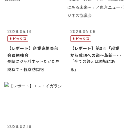
2026.05.16
2026.04.06
トピックス
トピックス
【レポート】企業家倶楽部
【レポート】第3回「起業
会員勉強会
から成功への道～革新―挑
長崎にジャパネットたかたを
「全ての答えは現場にあ
戦の先にある...
訪ねて～視察訪問記
る」
2026.02.16