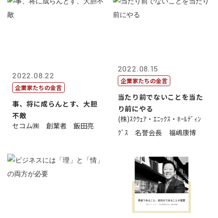
2022.08.15
2022.08.22
企業家たちの金言
企業家たちの金言
当たり前でないことを当た
事、将に成らんとす、大胆
り前にやる
不敵
(株)ｽｸｳｪｱ・ｴﾆｯｸｽ・ﾎｰﾙﾃﾞｨﾝ
セコム㈱ 創業者 飯田亮
ｸﾞｽ 名誉会長 福嶋康博