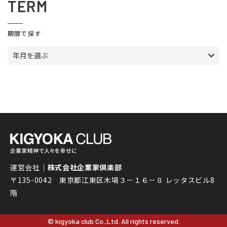
TERM
期間で探す
年月を選ぶ
運営会社｜
株式会社企業家倶楽部
〒135-0042 東京都江東区木場３－１６－８ レッタスビル8
階
© kigyoka club Co.,Ltd. All rights reserved.