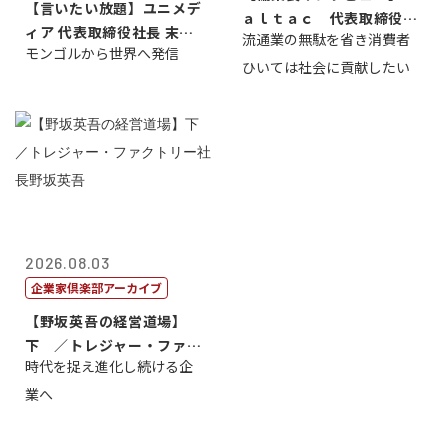
【言いたい放題】ユニメデ
ａｌｔａｃ 代表取締役会
ィア 代表取締役社長 末田
流通業の無駄を省き消費者
長三木田國夫
モンゴルから世界へ発信
真
ひいては社会に貢献したい
2026.08.03
企業家倶楽部アーカイブ
【野坂英吾の経営道場】
下 ／トレジャー・ファク
時代を捉え進化し続ける企
トリー社長野坂...
業へ