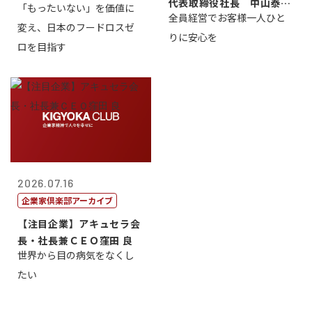
代表取締役社長 中山泰
「もったいない」を価値に
全員経営でお客様一人ひと
男
変え、日本のフードロスゼ
りに安心を
ロを目指す
2026.07.16
企業家倶楽部アーカイブ
【注目企業】アキュセラ会
長・社長兼ＣＥＯ窪田 良
世界から目の病気をなくし
たい