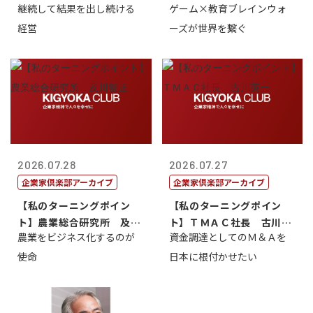
継続して結果を出し続ける
ゲーム×教育ブレインウォ
トリー社長野坂...
取締役社長 ...
経営
ーズが世界を繋ぐ
2026.07.28
2026.07.27
企業家倶楽部アーカイブ
企業家倶楽部アーカイブ
【私のターニングポイン
【私のターニングポイン
ト】農業総合研究所 及川
ト】ＴＭＡＣ社長 古川英
農業をビジネス化するのが
資金調達としてのＭ＆Ａを
智正
一
使命
日本に根付かせたい