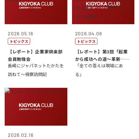
2026.05.16
2026.04.06
トピックス
トピックス
【レポート】企業家倶楽部
【レポート】第3回「起業
会員勉強会
から成功への道～革新―挑
長崎にジャパネットたかたを
「全ての答えは現場にあ
戦の先にある...
訪ねて～視察訪問記
る」
2026.02.16