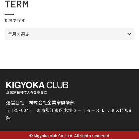
TERM
期間で探す
年月を選ぶ
運営会社｜
株式会社企業家倶楽部
〒135-0042 東京都江東区木場３－１６－８ レッタスビル8
階
© kigyoka club Co.,Ltd. All rights reserved.