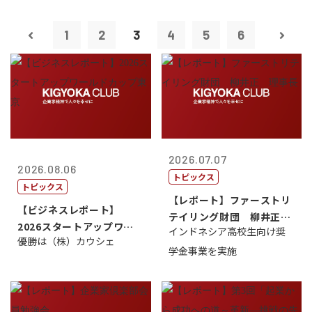
1
2
3
4
5
6
2026.07.07
2026.08.06
トピックス
トピックス
【レポート】ファーストリ
【ビジネスレポート】
テイリング財団 柳井正
2026スタートアップワー
インドネシア高校生向け奨
理事長
優勝は（株）カウシェ
ルドカップ東京
学金事業を実施