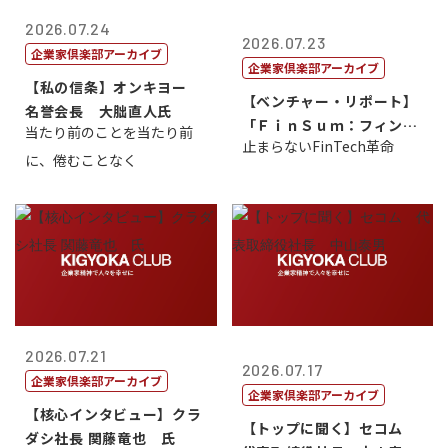
2026.07.24
2026.07.23
企業家倶楽部アーカイブ
企業家倶楽部アーカイブ
【私の信条】オンキヨー
【ベンチャー・リポート】
名誉会長 大朏直人氏
「ＦｉｎＳｕｍ：フィンテ
当たり前のことを当たり前
止まらないFinTech革命
ック・サミッ...
に、倦むことなく
2026.07.21
2026.07.17
企業家倶楽部アーカイブ
企業家倶楽部アーカイブ
【核心インタビュー】クラ
【トップに聞く】セコム
ダシ社長 関藤竜也 氏