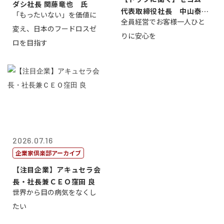
ダシ社長 関藤竜也 氏
代表取締役社長 中山泰
「もったいない」を価値に
全員経営でお客様一人ひと
男
変え、日本のフードロスゼ
りに安心を
ロを目指す
2026.07.16
企業家倶楽部アーカイブ
【注目企業】アキュセラ会
長・社長兼ＣＥＯ窪田 良
世界から目の病気をなくし
たい