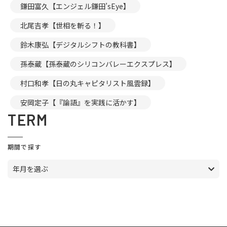
鎌田富久【エンジェル鎌田’sEye】
北尾吉孝【世相を斬る！】
鈴木康弘【デジタルシフトの教科書】
孫泰蔵【孫泰蔵のシリコンバレーエクスプレス】
村口和孝【日の丸キャピタリスト風雲録】
安岡定子【『論語』を実践に活かす】
TERM
期間で探す
年月を選ぶ