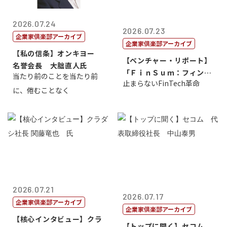
2026.07.24
2026.07.23
企業家倶楽部アーカイブ
企業家倶楽部アーカイブ
【私の信条】オンキヨー
【ベンチャー・リポート】
名誉会長 大朏直人氏
「ＦｉｎＳｕｍ：フィンテ
当たり前のことを当たり前
止まらないFinTech革命
ック・サミッ...
に、倦むことなく
2026.07.21
2026.07.17
企業家倶楽部アーカイブ
企業家倶楽部アーカイブ
【核心インタビュー】クラ
【トップに聞く】セコム