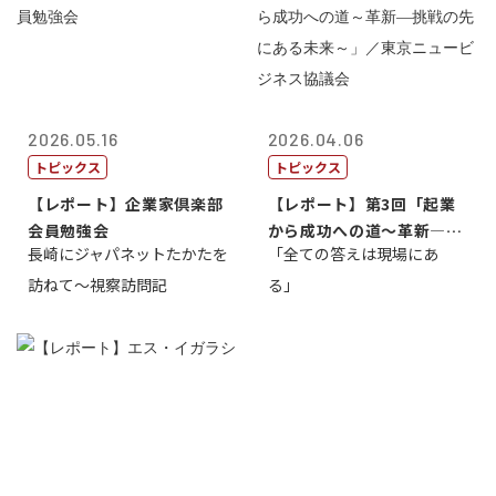
2026.05.16
2026.04.06
トピックス
トピックス
【レポート】企業家倶楽部
【レポート】第3回「起業
会員勉強会
から成功への道～革新―挑
長崎にジャパネットたかたを
「全ての答えは現場にあ
戦の先にある...
訪ねて～視察訪問記
る」