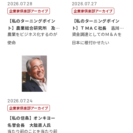
2026.07.28
2026.07.27
企業家倶楽部アーカイブ
企業家倶楽部アーカイブ
【私のターニングポイン
【私のターニングポイン
ト】農業総合研究所 及川
ト】ＴＭＡＣ社長 古川英
農業をビジネス化するのが
資金調達としてのＭ＆Ａを
智正
一
使命
日本に根付かせたい
2026.07.24
企業家倶楽部アーカイブ
【私の信条】オンキヨー
名誉会長 大朏直人氏
当たり前のことを当たり前