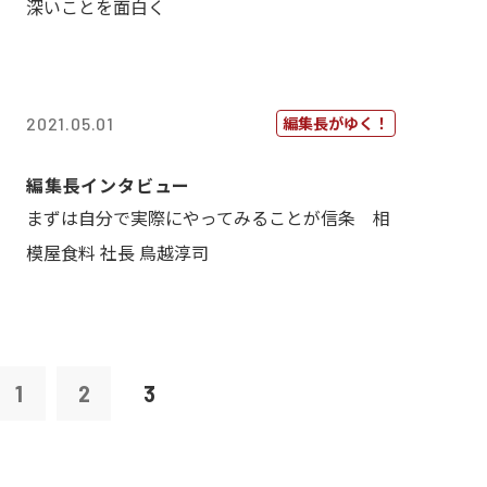
深いことを面白く
編集長がゆく！
2021.05.01
編集長インタビュー
まずは自分で実際にやってみることが信条 相
模屋食料 社長 鳥越淳司
1
2
3