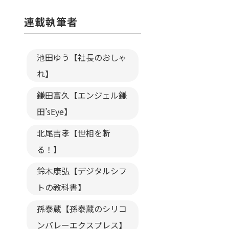
連載執筆者
池田ゆう【社長のおしゃ
れ】
鎌田富久【エンジェル鎌
田’sEye】
北尾吉孝【世相を斬
る！】
鈴木康弘【デジタルシフ
トの教科書】
孫泰蔵【孫泰蔵のシリコ
ンバレーエクスプレス】