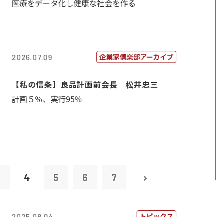
医療をデータ化し健康な社会を作る
企業家倶楽部アーカイブ
2026.07.09
【私の信条】良品計画前会長 松井忠三
計画５％、実行95％
3
4
5
6
7
トピックス
2025.08.04