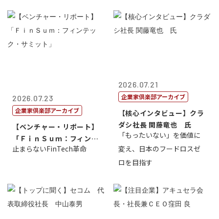
2026.07.21
企業家倶楽部アーカイブ
2026.07.23
企業家倶楽部アーカイブ
【核心インタビュー】クラ
ダシ社長 関藤竜也 氏
【ベンチャー・リポート】
「もったいない」を価値に
「ＦｉｎＳｕｍ：フィンテ
止まらないFinTech革命
変え、日本のフードロスゼ
ック・サミッ...
ロを目指す