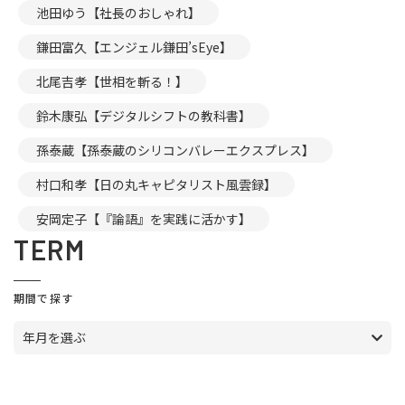
池田ゆう【社長のおしゃれ】
鎌田富久【エンジェル鎌田’sEye】
北尾吉孝【世相を斬る！】
鈴木康弘【デジタルシフトの教科書】
孫泰蔵【孫泰蔵のシリコンバレーエクスプレス】
村口和孝【日の丸キャピタリスト風雲録】
安岡定子【『論語』を実践に活かす】
TERM
期間で探す
年月を選ぶ