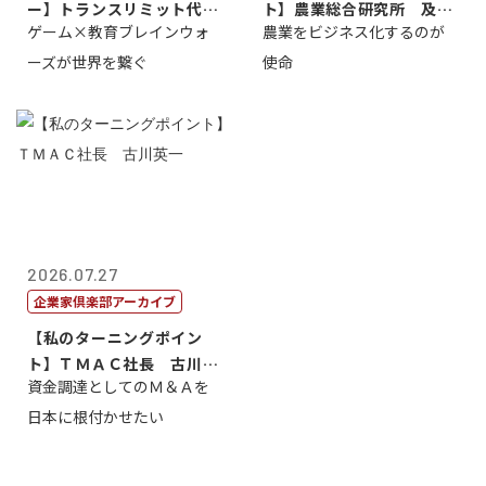
ー】トランスリミット代表
ト】農業総合研究所 及川
ゲーム×教育ブレインウォ
農業をビジネス化するのが
取締役社長 ...
智正
ーズが世界を繋ぐ
使命
2026.07.27
企業家倶楽部アーカイブ
【私のターニングポイン
ト】ＴＭＡＣ社長 古川英
資金調達としてのＭ＆Ａを
一
日本に根付かせたい