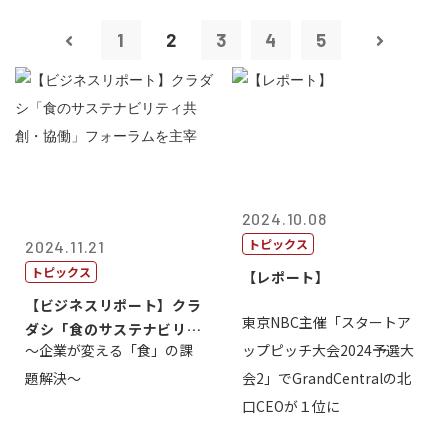
1
2
3
4
5
2024.10.08
トピックス
2024.11.21
トピックス
【レポート】
【ビジネスリポート】クラ
東京NBC主催「スタートア
ダシ「食のサステナビリテ
～企業が変える「食」の課
ップピッチ大会2024予選大
ィ共創・協働...
題解決～
会2」でGrandCentralの北
口CEOが１位に