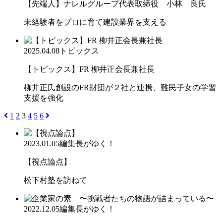
【先端人】ナレルグループ代表取締役 小林 良氏
未経験者をプロに育て建設業界を支える
2025.04.08
トピックス
【トピックス】FR 柳井正会長兼社長
柳井正氏創設のFR財団が２社と連携、難民子女の学習
支援を強化
1
2
3
4
5
6
2023.01.05
編集長がゆく！
【視点論点】
松下村塾を訪ねて
2022.12.05
編集長がゆく！