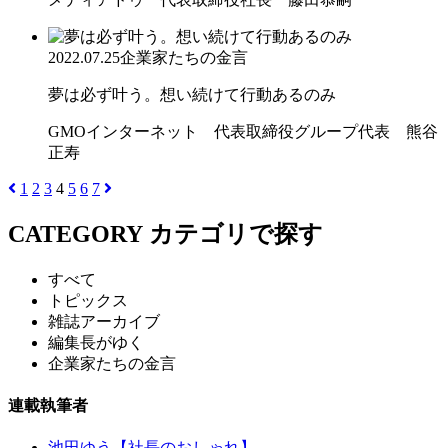
2022.07.25
企業家たちの金言
夢は必ず叶う。想い続けて行動あるのみ
GMOインターネット 代表取締役グループ代表 熊谷
正寿
1
2
3
4
5
6
7
CATEGORY
カテゴリで探す
すべて
トピックス
雑誌アーカイブ
編集長がゆく
企業家たちの金言
連載執筆者
池田ゆう【社長のおしゃれ】