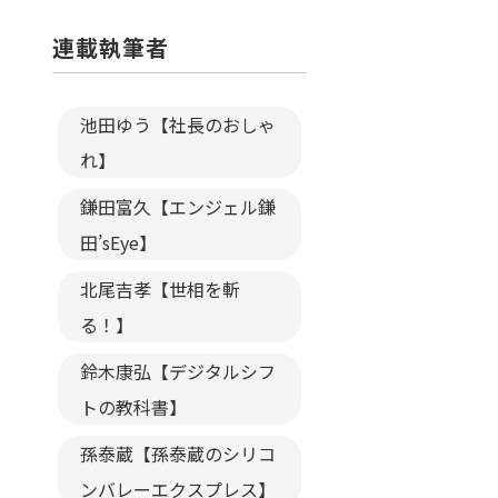
連載執筆者
池田ゆう【社長のおしゃ
れ】
鎌田富久【エンジェル鎌
田’sEye】
北尾吉孝【世相を斬
る！】
鈴木康弘【デジタルシフ
トの教科書】
孫泰蔵【孫泰蔵のシリコ
ンバレーエクスプレス】