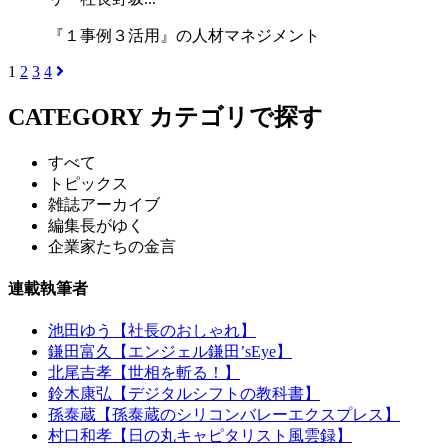
『１事例３活用』の人材マネジメント
1
2
3
4
CATEGORY
カテゴリで探す
すべて
トピックス
雑誌アーカイブ
編集長がゆく
企業家たちの金言
連載執筆者
池田ゆう【社長のおしゃれ】
鎌田富久【エンジェル鎌田’sEye】
北尾吉孝【世相を斬る！】
鈴木康弘【デジタルシフトの教科書】
孫泰蔵【孫泰蔵のシリコンバレーエクスプレス】
村口和孝【日の丸キャピタリスト風雲録】