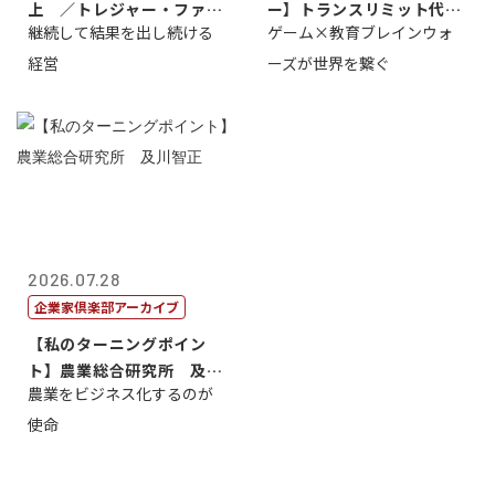
上 ／トレジャー・ファク
ー】トランスリミット代表
継続して結果を出し続ける
ゲーム×教育ブレインウォ
トリー社長野坂...
取締役社長 ...
経営
ーズが世界を繋ぐ
2026.07.28
企業家倶楽部アーカイブ
【私のターニングポイン
ト】農業総合研究所 及川
農業をビジネス化するのが
智正
使命