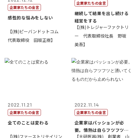
企業家たちの金言
企業家たちの金言
継続して結果を出し続ける
感性的な悩みをしない
経営をする
【(株)トレジャーファクトリ
【(株)ピーバンドットコム
ー 代表取締役社長 野坂
代表取締役 田坂正樹】
英吾】
2022.11.21
2022.11.14
企業家たちの金言
企業家たちの金言
全てのことは変わる
企業家はパッションが必
要。情熱は自らフツフツと
【(株)ファーストリテイリン
【大研医器(株) 創業者 山
湧いてくるもの...