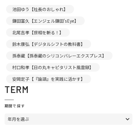
池田ゆう【社長のおしゃれ】
鎌田富久【エンジェル鎌田’sEye】
北尾吉孝【世相を斬る！】
鈴木康弘【デジタルシフトの教科書】
孫泰蔵【孫泰蔵のシリコンバレーエクスプレス】
村口和孝【日の丸キャピタリスト風雲録】
安岡定子【『論語』を実践に活かす】
TERM
期間で探す
年月を選ぶ