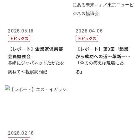
2026.05.16
2026.04.06
トピックス
トピックス
【レポート】企業家倶楽部
【レポート】第3回「起業
会員勉強会
から成功への道～革新―挑
長崎にジャパネットたかたを
「全ての答えは現場にあ
戦の先にある...
訪ねて～視察訪問記
る」
2026.02.16