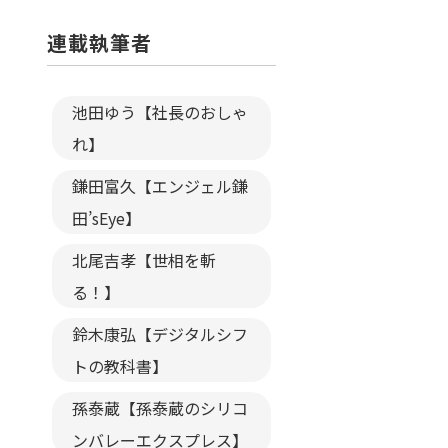
連載執筆者
池田ゆう【社長のおしゃ
れ】
鎌田富久【エンジェル鎌
田’sEye】
北尾吉孝【世相を斬
る！】
鈴木康弘【デジタルシフ
トの教科書】
孫泰蔵【孫泰蔵のシリコ
ンバレーエクスプレス】