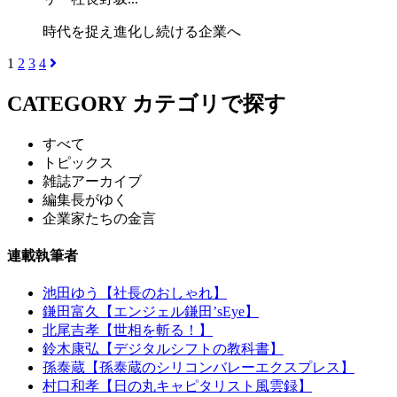
時代を捉え進化し続ける企業へ
1
2
3
4
CATEGORY
カテゴリで探す
すべて
トピックス
雑誌アーカイブ
編集長がゆく
企業家たちの金言
連載執筆者
池田ゆう【社長のおしゃれ】
鎌田富久【エンジェル鎌田’sEye】
北尾吉孝【世相を斬る！】
鈴木康弘【デジタルシフトの教科書】
孫泰蔵【孫泰蔵のシリコンバレーエクスプレス】
村口和孝【日の丸キャピタリスト風雲録】