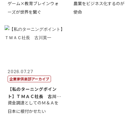
ゲーム×教育ブレインウォ
農業をビジネス化するのが
取締役社長 ...
智正
ーズが世界を繋ぐ
使命
2026.07.27
企業家倶楽部アーカイブ
【私のターニングポイン
ト】ＴＭＡＣ社長 古川英
資金調達としてのＭ＆Ａを
一
日本に根付かせたい