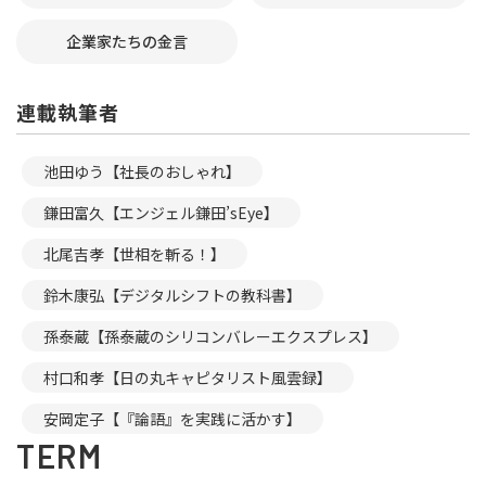
企業家たちの金言
連載執筆者
池田ゆう【社長のおしゃれ】
鎌田富久【エンジェル鎌田’sEye】
北尾吉孝【世相を斬る！】
鈴木康弘【デジタルシフトの教科書】
孫泰蔵【孫泰蔵のシリコンバレーエクスプレス】
村口和孝【日の丸キャピタリスト風雲録】
安岡定子【『論語』を実践に活かす】
TERM