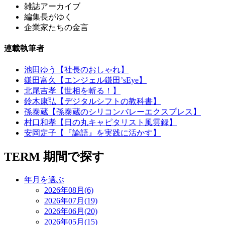
雑誌アーカイブ
編集長がゆく
企業家たちの金言
連載執筆者
池田ゆう【社長のおしゃれ】
鎌田富久【エンジェル鎌田’sEye】
北尾吉孝【世相を斬る！】
鈴木康弘【デジタルシフトの教科書】
孫泰蔵【孫泰蔵のシリコンバレーエクスプレス】
村口和孝【日の丸キャピタリスト風雲録】
安岡定子【『論語』を実践に活かす】
TERM
期間で探す
年月を選ぶ
2026年08月(6)
2026年07月(19)
2026年06月(20)
2026年05月(15)