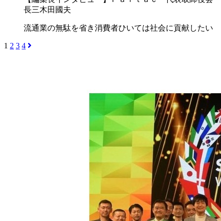
長三木田國夫
流通業の無駄を省き消費者ひいては社会に貢献したい
1
2
3
4