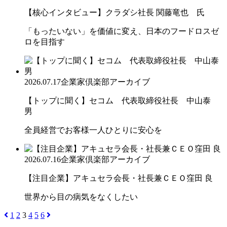
【核心インタビュー】クラダシ社長 関藤竜也 氏
「もったいない」を価値に変え、日本のフードロスゼ
ロを目指す
2026.07.17
企業家倶楽部アーカイブ
【トップに聞く】セコム 代表取締役社長 中山泰
男
全員経営でお客様一人ひとりに安心を
2026.07.16
企業家倶楽部アーカイブ
【注目企業】アキュセラ会長・社長兼ＣＥＯ窪田 良
世界から目の病気をなくしたい
1
2
3
4
5
6