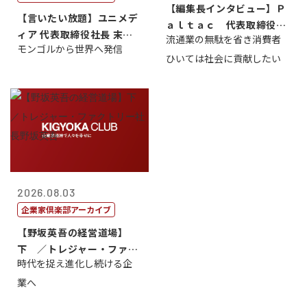
【編集長インタビュー】Ｐ
【言いたい放題】ユニメデ
ａｌｔａｃ 代表取締役会
ィア 代表取締役社長 末田
流通業の無駄を省き消費者
長三木田國夫
モンゴルから世界へ発信
真
ひいては社会に貢献したい
2026.08.03
企業家倶楽部アーカイブ
【野坂英吾の経営道場】
下 ／トレジャー・ファク
時代を捉え進化し続ける企
トリー社長野坂...
業へ