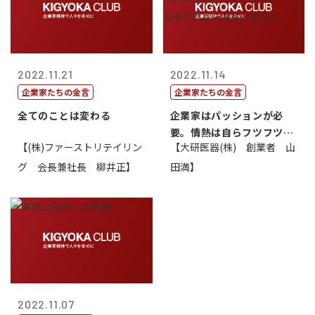
2022.11.21
2022.11.14
企業家たちの金言
企業家たちの金言
全てのことは変わる
企業家はパッションが必
要。情熱は自らフツフツと
【(株)ファーストリテイリン
【大研医器(株) 創業者 山
湧いてくるもの...
グ 会長兼社長 柳井正】
田満】
2022.11.07