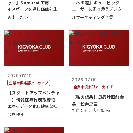
ャー】Samurai 工房 代
ーへの道】キュービック代
ｅスポーツを通し価値を生
ユーザーに寄り添うデジタ
表取締...
表取締役CE...
み出したい
ルマーケティング企業
2026.07.10
2026.07.09
企業家倶楽部アーカイブ
企業家倶楽部アーカイブ
【スタートアップベンチャ
【私の信条】良品計画前会
ー】情報医療代表取締役
長 松井忠三
医療をデータ化し健康な社
原 聖吾
計画５％、実行95％
会を作る