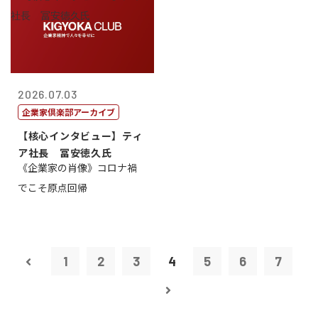
2026.07.03
企業家倶楽部アーカイブ
【核心インタビュー】ティ
ア社長 冨安徳久氏
《企業家の肖像》コロナ禍
でこそ原点回帰
1
2
3
4
5
6
7