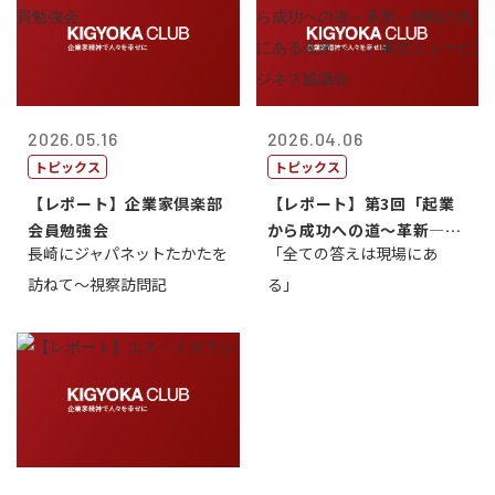
2026.05.16
2026.04.06
トピックス
トピックス
【レポート】企業家倶楽部
【レポート】第3回「起業
会員勉強会
から成功への道～革新―挑
長崎にジャパネットたかたを
「全ての答えは現場にあ
戦の先にある...
訪ねて～視察訪問記
る」