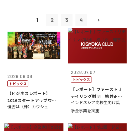
1
2
3
4
2026.07.07
2026.08.06
トピックス
トピックス
【レポート】ファーストリ
【ビジネスレポート】
テイリング財団 柳井正
2026スタートアップワー
インドネシア高校生向け奨
理事長
優勝は（株）カウシェ
ルドカップ東京
学金事業を実施