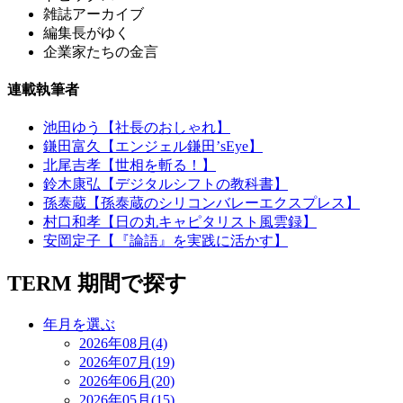
雑誌アーカイブ
編集長がゆく
企業家たちの金言
連載執筆者
池田ゆう【社長のおしゃれ】
鎌田富久【エンジェル鎌田’sEye】
北尾吉孝【世相を斬る！】
鈴木康弘【デジタルシフトの教科書】
孫泰蔵【孫泰蔵のシリコンバレーエクスプレス】
村口和孝【日の丸キャピタリスト風雲録】
安岡定子【『論語』を実践に活かす】
TERM
期間で探す
年月を選ぶ
2026年08月(4)
2026年07月(19)
2026年06月(20)
2026年05月(15)