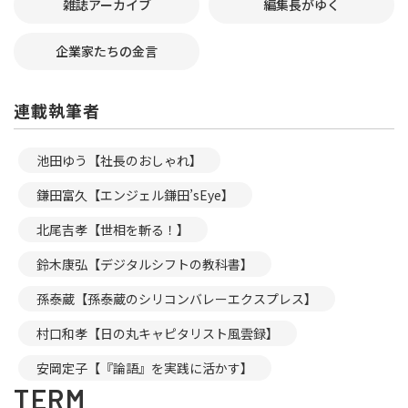
雑誌アーカイブ
編集長がゆく
企業家たちの金言
連載執筆者
池田ゆう【社長のおしゃれ】
鎌田富久【エンジェル鎌田’sEye】
北尾吉孝【世相を斬る！】
鈴木康弘【デジタルシフトの教科書】
孫泰蔵【孫泰蔵のシリコンバレーエクスプレス】
村口和孝【日の丸キャピタリスト風雲録】
安岡定子【『論語』を実践に活かす】
TERM