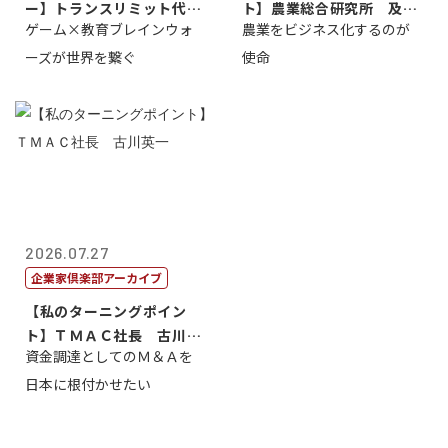
ー】トランスリミット代表
ト】農業総合研究所 及川
ゲーム×教育ブレインウォ
農業をビジネス化するのが
取締役社長 ...
智正
ーズが世界を繋ぐ
使命
2026.07.27
企業家倶楽部アーカイブ
【私のターニングポイン
ト】ＴＭＡＣ社長 古川英
資金調達としてのＭ＆Ａを
一
日本に根付かせたい