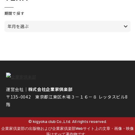
期間で探す
年月を選ぶ
運営会社｜
株式会社企業家倶楽部
〒135-0042 東京都江東区木場３－１６－８ レッタスビル8
階
© kigyoka club Co.,Ltd. All rights reserved.
企業家倶楽部の出版物および企業家倶楽部Webサイト上の文章・画像・映像
等はすべて著作物です。