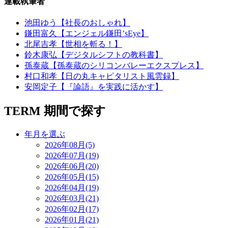
連載執筆者
池田ゆう【社長のおしゃれ】
鎌田富久【エンジェル鎌田’sEye】
北尾吉孝【世相を斬る！】
鈴木康弘【デジタルシフトの教科書】
孫泰蔵【孫泰蔵のシリコンバレーエクスプレス】
村口和孝【日の丸キャピタリスト風雲録】
安岡定子【『論語』を実践に活かす】
TERM
期間で探す
年月を選ぶ
2026年08月(5)
2026年07月(19)
2026年06月(20)
2026年05月(15)
2026年04月(19)
2026年03月(21)
2026年02月(17)
2026年01月(21)