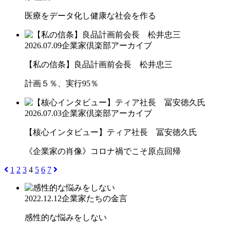
医療をデータ化し健康な社会を作る
2026.07.09
企業家倶楽部アーカイブ
【私の信条】良品計画前会長 松井忠三
計画５％、実行95％
2026.07.03
企業家倶楽部アーカイブ
【核心インタビュー】ティア社長 冨安徳久氏
《企業家の肖像》コロナ禍でこそ原点回帰
1
2
3
4
5
6
7
2022.12.12
企業家たちの金言
感性的な悩みをしない