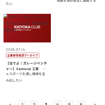
視座を高め経営に邁進する
たい
2026.07.14
企業家倶楽部アーカイブ
【出でよ！ガレージベンチ
ャー】Samurai 工房 代
ｅスポーツを通し価値を生
表取締...
み出したい
1
2
3
4
5
6