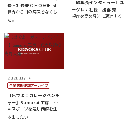
【編集長インタビュー】ユ
長・社長兼ＣＥＯ窪田 良
ーグレナ社長 出雲 充
世界から目の病気をなくし
視座を高め経営に邁進する
たい
2026.07.14
企業家倶楽部アーカイブ
【出でよ！ガレージベンチ
ャー】Samurai 工房 代
ｅスポーツを通し価値を生
表取締...
み出したい