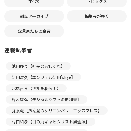
すべて
トピックス
雑誌アーカイブ
編集長がゆく
企業家たちの金言
連載執筆者
池田ゆう【社長のおしゃれ】
鎌田富久【エンジェル鎌田’sEye】
北尾吉孝【世相を斬る！】
鈴木康弘【デジタルシフトの教科書】
孫泰蔵【孫泰蔵のシリコンバレーエクスプレス】
村口和孝【日の丸キャピタリスト風雲録】