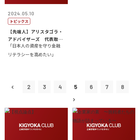
2024.05.10
トピックス
【先端人】アリスタゴラ・
アドバイザーズ 代表取締
「日本人の資産を守り金融
役会長 篠田...
リテラシーを高めたい」
2
3
4
5
6
7
8