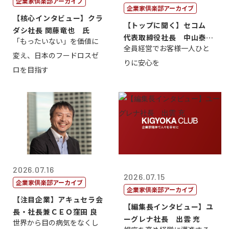
企業家倶楽部アーカイブ
企業家倶楽部アーカイブ
【核心インタビュー】クラ
【トップに聞く】セコム
ダシ社長 関藤竜也 氏
代表取締役社長 中山泰
「もったいない」を価値に
全員経営でお客様一人ひと
男
変え、日本のフードロスゼ
りに安心を
ロを目指す
2026.07.16
2026.07.15
企業家倶楽部アーカイブ
企業家倶楽部アーカイブ
【注目企業】アキュセラ会
【編集長インタビュー】ユ
長・社長兼ＣＥＯ窪田 良
ーグレナ社長 出雲 充
世界から目の病気をなくし