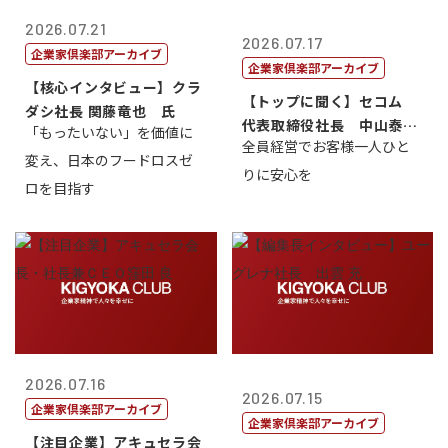
2026.07.21
2026.07.17
企業家倶楽部アーカイブ
企業家倶楽部アーカイブ
【核心インタビュー】クラ
【トップに聞く】セコム
ダシ社長 関藤竜也 氏
代表取締役社長 中山泰
「もったいない」を価値に
全員経営でお客様一人ひと
男
変え、日本のフードロスゼ
りに安心を
ロを目指す
2026.07.16
2026.07.15
企業家倶楽部アーカイブ
企業家倶楽部アーカイブ
【注目企業】アキュセラ会