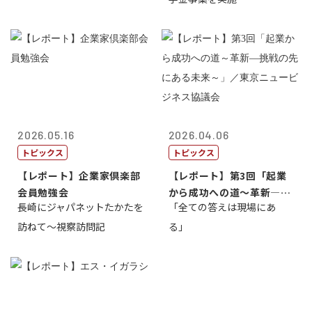
2026.05.16
2026.04.06
トピックス
トピックス
【レポート】企業家倶楽部
【レポート】第3回「起業
会員勉強会
から成功への道～革新―挑
長崎にジャパネットたかたを
「全ての答えは現場にあ
戦の先にある...
訪ねて～視察訪問記
る」