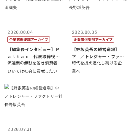
2026.08.04
2026.08.03
企業家倶楽部アーカイブ
企業家倶楽部アーカイブ
【編集長インタビュー】Ｐ
【野坂英吾の経営道場】
ａｌｔａｃ 代表取締役会
下 ／トレジャー・ファク
流通業の無駄を省き消費者
時代を捉え進化し続ける企
長三木田國夫
トリー社長野坂...
ひいては社会に貢献したい
業へ
2026.07.31