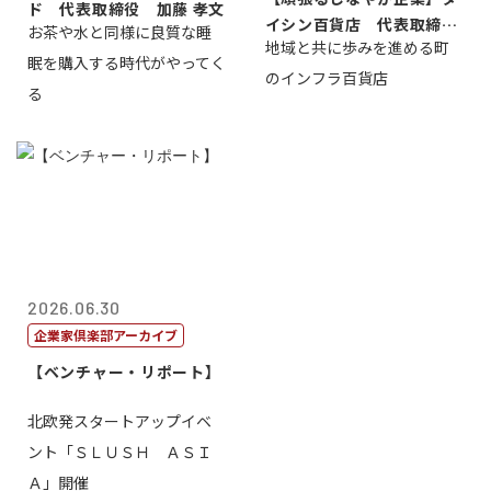
ド 代表取締役 加藤 孝文
イシン百貨店 代表取締役
お茶や水と同様に良質な睡
地域と共に歩みを進める町
社長 西山 ...
眠を購入する時代がやってく
のインフラ百貨店
る
2026.06.30
企業家倶楽部アーカイブ
【ベンチャー・リポート】
北欧発スタートアップイベ
ント「ＳＬＵＳＨ ＡＳＩ
Ａ」開催