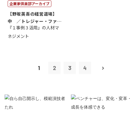
企業家倶楽部アーカイブ
【野坂英吾の経営道場】
中 ／トレジャー・ファク
『１事例３活用』の人材マ
トリー社長野坂...
ネジメント
1
2
3
4