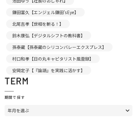
池田ゆう【社長のおしゃれ】
鎌田富久【エンジェル鎌田’sEye】
北尾吉孝【世相を斬る！】
鈴木康弘【デジタルシフトの教科書】
孫泰蔵【孫泰蔵のシリコンバレーエクスプレス】
村口和孝【日の丸キャピタリスト風雲録】
安岡定子【『論語』を実践に活かす】
TERM
期間で探す
年月を選ぶ