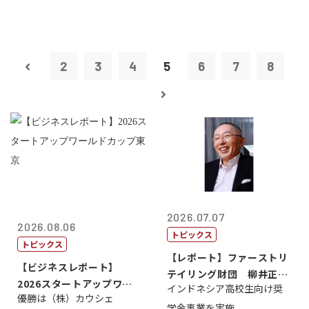
2
3
4
5
6
7
8
2026.07.07
2026.08.06
トピックス
トピックス
【レポート】ファーストリ
【ビジネスレポート】
テイリング財団 柳井正
2026スタートアップワー
インドネシア高校生向け奨
理事長
優勝は（株）カウシェ
ルドカップ東京
学金事業を実施