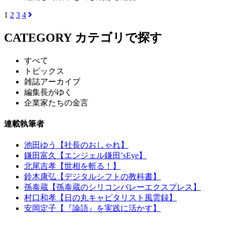
1
2
3
4
CATEGORY
カテゴリで探す
すべて
トピックス
雑誌アーカイブ
編集長がゆく
企業家たちの金言
連載執筆者
池田ゆう【社長のおしゃれ】
鎌田富久【エンジェル鎌田’sEye】
北尾吉孝【世相を斬る！】
鈴木康弘【デジタルシフトの教科書】
孫泰蔵【孫泰蔵のシリコンバレーエクスプレス】
村口和孝【日の丸キャピタリスト風雲録】
安岡定子【『論語』を実践に活かす】