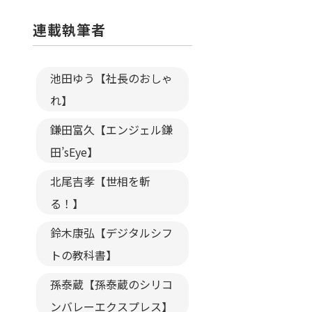
連載執筆者
池田ゆう【社長のおしゃ
れ】
鎌田富久【エンジェル鎌
田’sEye】
北尾吉孝【世相を斬
る！】
鈴木康弘【デジタルシフ
トの教科書】
孫泰蔵【孫泰蔵のシリコ
ンバレーエクスプレス】