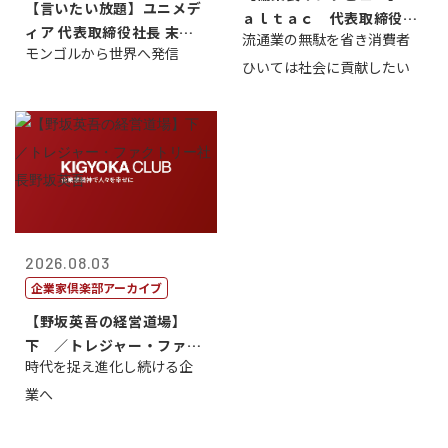
【言いたい放題】ユニメデ
ａｌｔａｃ 代表取締役会
ィア 代表取締役社長 末田
流通業の無駄を省き消費者
長三木田國夫
モンゴルから世界へ発信
真
ひいては社会に貢献したい
2026.08.03
企業家倶楽部アーカイブ
【野坂英吾の経営道場】
下 ／トレジャー・ファク
時代を捉え進化し続ける企
トリー社長野坂...
業へ