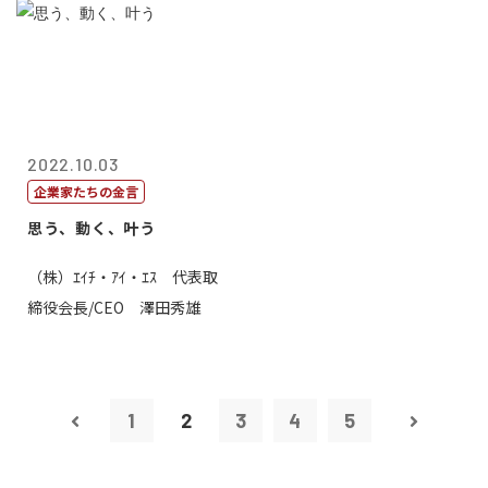
2022.10.03
企業家たちの金言
思う、動く、叶う
（株）ｴｲﾁ・ｱｲ・ｴｽ 代表取
締役会長/CEO 澤田秀雄
1
2
3
4
5