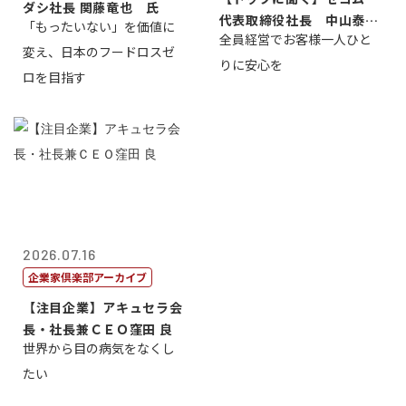
ダシ社長 関藤竜也 氏
代表取締役社長 中山泰
「もったいない」を価値に
全員経営でお客様一人ひと
男
変え、日本のフードロスゼ
りに安心を
ロを目指す
2026.07.16
企業家倶楽部アーカイブ
【注目企業】アキュセラ会
長・社長兼ＣＥＯ窪田 良
世界から目の病気をなくし
たい