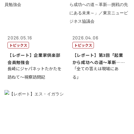
2026.05.16
2026.04.06
トピックス
トピックス
【レポート】企業家倶楽部
【レポート】第3回「起業
会員勉強会
から成功への道～革新―挑
長崎にジャパネットたかたを
「全ての答えは現場にあ
戦の先にある...
訪ねて～視察訪問記
る」