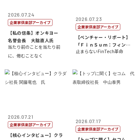
2026.07.24
2026.07.23
企業家倶楽部アーカイブ
企業家倶楽部アーカイブ
【私の信条】オンキヨー
【ベンチャー・リポート】
名誉会長 大朏直人氏
「ＦｉｎＳｕｍ：フィンテ
当たり前のことを当たり前
止まらないFinTech革命
ック・サミッ...
に、倦むことなく
2026.07.21
2026.07.17
企業家倶楽部アーカイブ
企業家倶楽部アーカイブ
【核心インタビュー】クラ
【トップに聞く】セコム