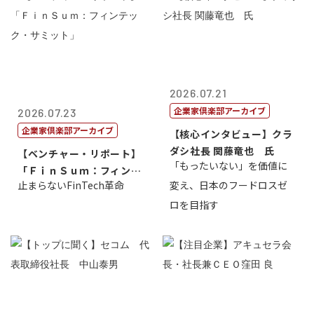
2026.07.21
企業家倶楽部アーカイブ
2026.07.23
企業家倶楽部アーカイブ
【核心インタビュー】クラ
ダシ社長 関藤竜也 氏
【ベンチャー・リポート】
「もったいない」を価値に
「ＦｉｎＳｕｍ：フィンテ
止まらないFinTech革命
変え、日本のフードロスゼ
ック・サミッ...
ロを目指す