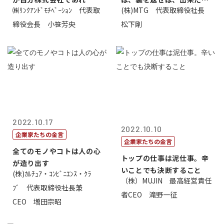
㈱ﾘﾝｸｱﾝﾄﾞﾓﾁﾍﾞｰｼｮﾝ 代表取
(株)MTG 代表取締役社長
価値があるとい...
締役会長 小笹芳央
松下剛
2022.10.17
2022.10.10
企業家たちの金言
企業家たちの金言
全てのモノやコトは人の心
トップの仕事は泥仕事。辛
が造り出す
いことでも決断すること
(株)ｶﾙﾁｭｱ・ｺﾝﾋﾞﾆｴﾝｽ・ｸﾗ
（株）MUJIN 最高経営責任
ﾌﾞ 代表取締役社長兼
者CEO 滝野一征
CEO 増田宗昭