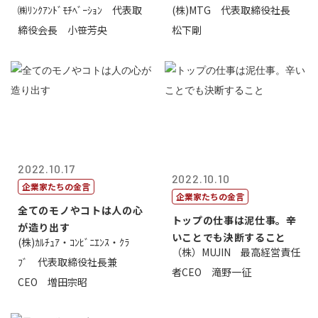
㈱ﾘﾝｸｱﾝﾄﾞﾓﾁﾍﾞｰｼｮﾝ 代表取
(株)MTG 代表取締役社長
価値があるとい...
締役会長 小笹芳央
松下剛
2022.10.17
2022.10.10
企業家たちの金言
企業家たちの金言
全てのモノやコトは人の心
トップの仕事は泥仕事。辛
が造り出す
いことでも決断すること
(株)ｶﾙﾁｭｱ・ｺﾝﾋﾞﾆｴﾝｽ・ｸﾗ
（株）MUJIN 最高経営責任
ﾌﾞ 代表取締役社長兼
者CEO 滝野一征
CEO 増田宗昭