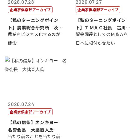
2026.07.28
2026.07.27
企業家倶楽部アーカイブ
企業家倶楽部アーカイブ
【私のターニングポイン
【私のターニングポイン
ト】農業総合研究所 及川
ト】ＴＭＡＣ社長 古川英
農業をビジネス化するのが
資金調達としてのＭ＆Ａを
智正
一
使命
日本に根付かせたい
2026.07.24
企業家倶楽部アーカイブ
【私の信条】オンキヨー
名誉会長 大朏直人氏
当たり前のことを当たり前