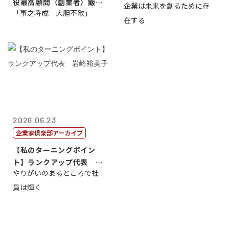
役最高顧問（創業者）飯田
企業は未来を創るために存
藤...
「事之将成 大胆不敵」
亮
在する
2026.06.23
企業家倶楽部アーカイブ
【私のターニングポイン
ト】ランクアップ代表 岩
やりがいのあるところで社
崎裕美子
員は輝く