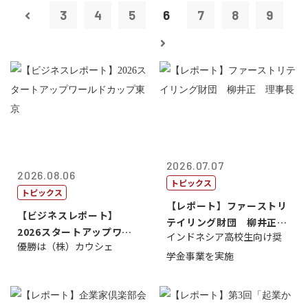
3
4
5
6
7
8
9
2026.07.07
2026.08.06
トピックス
トピックス
【レポート】ファーストリ
【ビジネスレポート】
テイリング財団 柳井正
2026スタートアップワー
インドネシア高校生向け奨
理事長
優勝は（株）カウシェ
ルドカップ東京
学金事業を実施