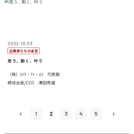
2022.10.03
企業家たちの金言
思う、動く、叶う
（株）ｴｲﾁ・ｱｲ・ｴｽ 代表取
締役会長/CEO 澤田秀雄
1
2
3
4
5