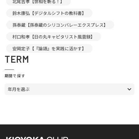
北尾吉孝【世相を斬る！】
鈴木康弘【デジタルシフトの教科書】
孫泰蔵【孫泰蔵のシリコンバレーエクスプレス】
村口和孝【日の丸キャピタリスト風雲録】
安岡定子【『論語』を実践に活かす】
TERM
期間で探す
年月を選ぶ