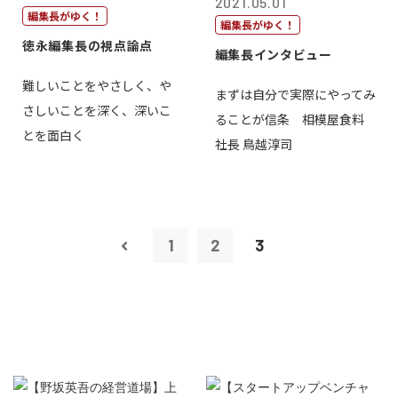
2021.05.01
編集長がゆく！
編集長がゆく！
徳永編集長の視点論点
編集長インタビュー
難しいことをやさしく、や
まずは自分で実際にやってみ
さしいことを深く、深いこ
ることが信条 相模屋食料
とを面白く
社長 鳥越淳司
1
2
3