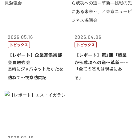
2026.05.16
2026.04.06
トピックス
トピックス
【レポート】企業家倶楽部
【レポート】第3回「起業
会員勉強会
から成功への道～革新―挑
長崎にジャパネットたかたを
「全ての答えは現場にあ
戦の先にある...
訪ねて～視察訪問記
る」
2026.02.16