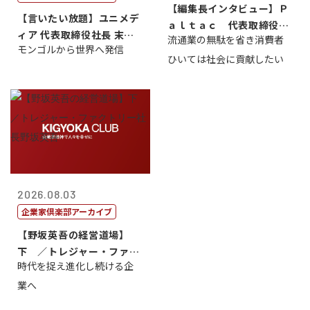
【編集長インタビュー】Ｐ
【言いたい放題】ユニメデ
ａｌｔａｃ 代表取締役会
ィア 代表取締役社長 末田
流通業の無駄を省き消費者
長三木田國夫
モンゴルから世界へ発信
真
ひいては社会に貢献したい
2026.08.03
企業家倶楽部アーカイブ
【野坂英吾の経営道場】
下 ／トレジャー・ファク
時代を捉え進化し続ける企
トリー社長野坂...
業へ