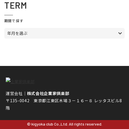
TERM
期間で探す
年月を選ぶ
運営会社｜
株式会社企業家倶楽部
〒135-0042 東京都江東区木場３－１６－８ レッタスビル8
階
© kigyoka club Co.,Ltd. All rights reserved.