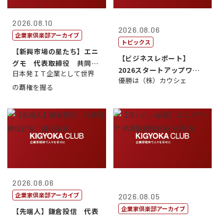
2026.08.10
2026.08.06
企業家倶楽部アーカイブ
トピックス
【新興市場の星たち】エニ
【ビジネスレポート】
グモ 代表取締役 共同最
2026スタートアップワー
日本発ＩＴ企業として世界
高経営責任者...
優勝は（株）カウシェ
ルドカップ東京
の覇権を握る
2026.08.06
企業家倶楽部アーカイブ
2026.08.05
企業家倶楽部アーカイブ
【先端人】鎌倉投信 代表