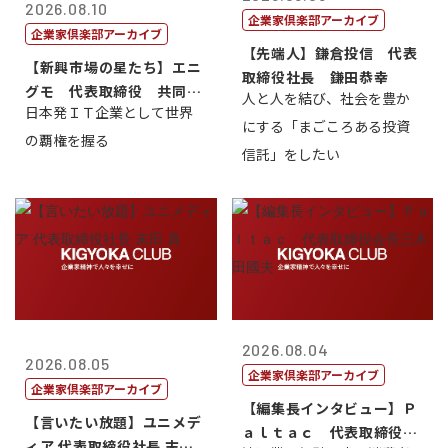
2026.08.10
企業家倶楽部アーカイブ
企業家倶楽部アーカイブ
【先端人】鎌倉投信 代表
【新興市場の星たち】エニ
取締役社長 鎌田恭幸
グモ 代表取締役 共同最
人と人を結び、社会を豊か
日本発ＩＴ企業として世界
高経営責任者...
にする「まごころある投資
の覇権を握る
信託」をしたい
2026.08.04
2026.08.05
企業家倶楽部アーカイブ
企業家倶楽部アーカイブ
【編集長インタビュー】Ｐ
【言いたい放題】ユニメデ
ａｌｔａｃ 代表取締役会
ィア 代表取締役社長 末田