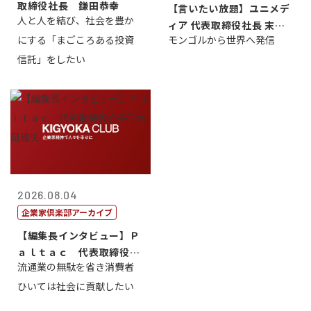
取締役社長 鎌田恭幸
【言いたい放題】ユニメデ
人と人を結び、社会を豊か
ィア 代表取締役社長 末田
にする「まごころある投資
モンゴルから世界へ発信
真
信託」をしたい
2026.08.04
企業家倶楽部アーカイブ
【編集長インタビュー】Ｐ
ａｌｔａｃ 代表取締役会
流通業の無駄を省き消費者
長三木田國夫
ひいては社会に貢献したい