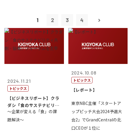
1
2
3
4
2024.10.08
トピックス
2024.11.21
トピックス
【レポート】
【ビジネスリポート】クラ
東京NBC主催「スタートア
ダシ「食のサステナビリテ
～企業が変える「食」の課
ップピッチ大会2024予選大
ィ共創・協働...
題解決～
会2」でGrandCentralの北
口CEOが１位に