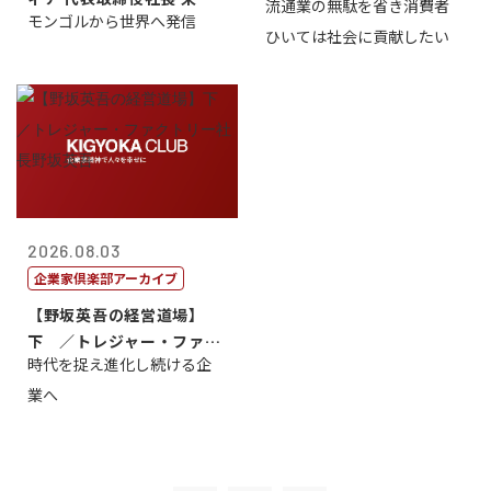
流通業の無駄を省き消費者
長三木田國夫
モンゴルから世界へ発信
真
ひいては社会に貢献したい
2026.08.03
企業家倶楽部アーカイブ
【野坂英吾の経営道場】
下 ／トレジャー・ファク
時代を捉え進化し続ける企
トリー社長野坂...
業へ