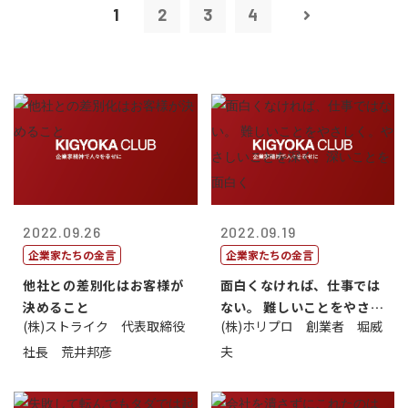
1
2
3
4
2022.09.26
2022.09.19
企業家たちの金言
企業家たちの金言
他社との差別化はお客様が
面白くなければ、仕事では
決めること
ない。 難しいことをやさし
(株)ストライク 代表取締役
(株)ホリプロ 創業者 堀威
く。やさし...
社長 荒井邦彦
夫