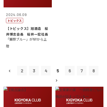
2024.06.09
トピックス
【トピックス】旭酒造 桜
井博志会長 桜井一宏社長
「獺祭ブルー」がNYから上
陸
2
3
4
5
6
7
8