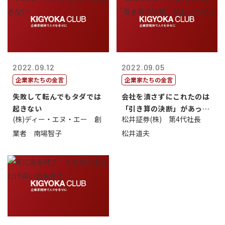
2022.09.12
2022.09.05
企業家たちの金言
企業家たちの金言
失敗して転んでもタダでは
会社を潰さずにこれたのは
起きない
「引き算の決断」があった
(株)ディー・エヌ・エー 創
松井証券(株) 第4代社長
から
業者 南場智子
松井道夫