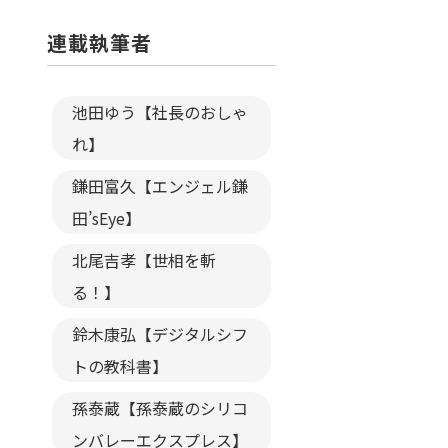
連載執筆者
池田ゆう【社長のおしゃ
れ】
鎌田富久【エンジェル鎌
田’sEye】
北尾吉孝【世相を斬
る！】
鈴木康弘【デジタルシフ
トの教科書】
孫泰蔵【孫泰蔵のシリコ
ンバレーエクスプレス】