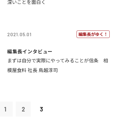
深いことを面白く
編集長がゆく！
2021.05.01
編集長インタビュー
まずは自分で実際にやってみることが信条 相
模屋食料 社長 鳥越淳司
1
2
3