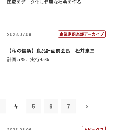
医療をデータ化し健康な社会を作る
企業家倶楽部アーカイブ
2026.07.09
【私の信条】良品計画前会長 松井忠三
計画５％、実行95％
3
4
5
6
7
トピックス
2026.08.06