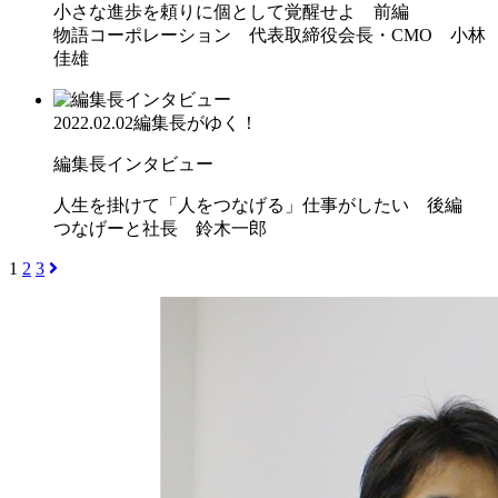
小さな進歩を頼りに個として覚醒せよ 前編
物語コーポレーション 代表取締役会長・CMO 小林
佳雄
2022.02.02
編集長がゆく！
編集長インタビュー
人生を掛けて「人をつなげる」仕事がしたい 後編
つなげーと社長 鈴木一郎
1
2
3