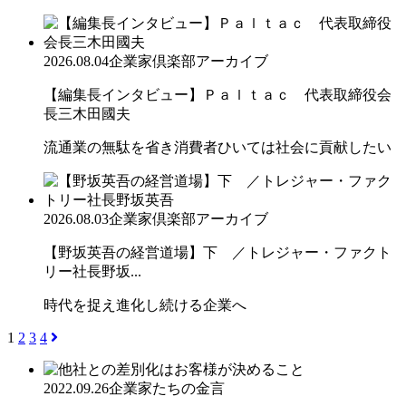
2026.08.04
企業家倶楽部アーカイブ
【編集長インタビュー】Ｐａｌｔａｃ 代表取締役会
長三木田國夫
流通業の無駄を省き消費者ひいては社会に貢献したい
2026.08.03
企業家倶楽部アーカイブ
【野坂英吾の経営道場】下 ／トレジャー・ファクト
リー社長野坂...
時代を捉え進化し続ける企業へ
1
2
3
4
2022.09.26
企業家たちの金言