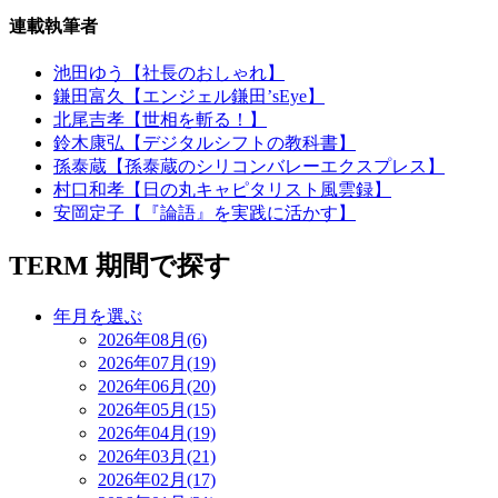
連載執筆者
池田ゆう【社長のおしゃれ】
鎌田富久【エンジェル鎌田’sEye】
北尾吉孝【世相を斬る！】
鈴木康弘【デジタルシフトの教科書】
孫泰蔵【孫泰蔵のシリコンバレーエクスプレス】
村口和孝【日の丸キャピタリスト風雲録】
安岡定子【『論語』を実践に活かす】
TERM
期間で探す
年月を選ぶ
2026年08月(6)
2026年07月(19)
2026年06月(20)
2026年05月(15)
2026年04月(19)
2026年03月(21)
2026年02月(17)